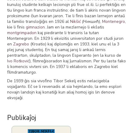
kunuloj studinte kelkajn lecionojn pli frue ol ili. Li perfektiĝis en
tiu lingvo kun franca instruistino; de tiam li akiris novan lingvon
proksimume ĉiun kvaran jaron. Tie li ﬁnis bazan lernejon antaŭ
la familio transloĝiĝis en 1926 al
Nikšić
(Никшић)
,
Montenegro
,
kie li ﬁnis
gimnazion
. Jam en la mezlernejo li ekŝatis
montgrimpadon
kaj piedirante li transiris la tutan
Montenegron. En 1929 li ekvizitis universitaton por studi juron
en
Zagrebo
(Kroatio) kaj diplomiĝis en 1933, kiel unu el la 3
plej junaj studentoj. En tiuj samaj jaroj li ankaŭ lernis
pentrarton, skulptadon, la lingvon Esperanto (en la kurso de
Ivo Rotković
), ﬁlmreĝisoradon kaj ĵurnalismon. Per tiu lasta fako
li komencis vivteni sin. En 1937 li eklaboris en Zagrebo kiel
ﬁlmdramaturgo.
De 1939 ĝis sia vivoﬁno Tibor Sekelj estis nelacigebla
vojaĝanto. Eĉ se li revenadis al sia hejmlando, la emo esplori
novajn landojn kaj konatiĝi kun aliaj homoj igis lin denove
ekvojaĝi.
Publikaĵoj