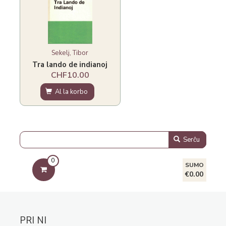
Sekelj, Tibor
Tra lando de indianoj
CHF10.00
Al la korbo
Serĉu
0
SUMO
€0.00
PRI NI