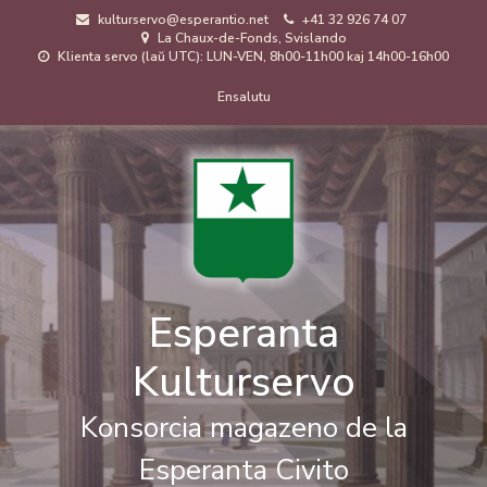
Skip
kulturservo@esperantio.net
+41 32 926 74 07
to
La Chaux-de-Fonds, Svislando
main
Klienta servo (laŭ UTC): LUN-VEN, 8h00-11h00 kaj 14h00-16h00
content
Menuo
Ensalutu
de
uzanto
Esperanta
Kulturservo
Konsorcia magazeno de la
Esperanta Civito