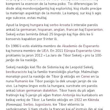
kompreni la esencon de la homa psiko. Tio diferencigas lin
disde aliaj mondovojaĝantoj kaj esploristoj, kiuj studis precipe
la materiajn aspektojn de la mondo. La kampoj, sur kiuj li agis
ege sukcese, estas multaj.
Apud la lingvoj
hungara
kaj
serbo-kroata
li interalie parolis
ankaŭ la
germanan
,
hispanan
,
anglan
,
francan
kaj
Esperanton
.
Sekelj estas lerninta ĉirkaŭ 25 lingvojn kaj foje diris ke li
konservis kapablon por 9 inter ili.
En 1986 li estis elektita membro de
Akademio de Esperanto
kaj honora membro de
UEA
. En 2011
Eŭropa Esperanto-Unio
proklamis la jaron 2012 « La Jaro de Tibor Sekelj » pro la 100-
jariĝo de lia naskiĝo.
Sekelj naskiĝis kiel ﬁlo de Sidonia kaj de Leopold Sekelj,
bestkuracisto
kaj la familio translokiĝis plurfoje. Malmultajn
monatojn post la naskiĝo de Tibor ĝi ekloĝis en
Cenei
en la
nuna
Rumanio
kie Tibor pasigis la dek unuajn jarojn de sia
vivo. La hejma lingvo estis la hungara, surstrate oni parolis
ankaŭ
lokan germanan dialekton
. Tibor havis du pli aĝan
fratinojn kaj 5-jarojn pli aĝan fraton
Antonije
kiu kunlaboris en
kelkaj verkoj de Tibor. La familio ekloĝis en
1922
en
Kikinda
(Кикинда)
,
Serbio
,
Jugoslavio
, kie Tibor eklernis la
serbokroatan; li tiam studis la francan kaj eĉ instruis ĝin al siaj