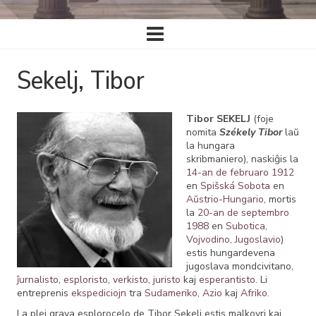
Ĉefa
navigado
Sekelj, Tibor
Tibor SEKELJ
(foje
nomita
Székely Tibor
laŭ
la hungara
skribmaniero), naskiĝis la
14-an de februaro
1912
en
Spišská Sobota
en
Aŭstrio-Hungario
, mortis
la
20-an de septembro
1988
en
Subotica
,
Vojvodino
,
Jugoslavio
)
estis hungardevena
jugoslava mondcivitano,
ĵurnalisto
,
esploristo
,
verkisto
,
juristo
kaj
esperantisto
. Li
entreprenis
ekspediciojn
tra
Sudameriko
,
Azio
kaj
Afriko
.
La plej grava esplorocelo de Tibor Sekelj estis malkovri kaj