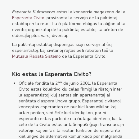
Esperanta Kulturservo
estas la konsorcia magazeno de la
Esperanta Civito
, provizanta la servojn de la paktintaj
establoj en la reto. Tiu ĉi platformo ebligas la aliĝon al la
eventoj organizataj de la paktintaj establoj, la aĉeton de
eldonaĵoj plus varoj diversaj.
La paktintaj establoj disponigas siajn servojn al ĉiuj
esperantistoj, kaj civitanoj rajtas peti rabaton laŭ la
Mutuala Rabata Sistemo
de la Esperanta Civito.
Kio estas la Esperanta Civito?
an
Oﬁciale fondita la 2
de junio 2001, la Esperanta
Civito estas kolektivo kiu celas ﬁrmigi la rilatojn inter
la esperantistoj kiuj sentas sin apartenantaj al
senŝtata diaspora lingva grupo. Esperantaj civitanoj
konceptas esperanton ne nur kiel komunikilon kaj
artan perilon, sed ĉefe kiel identigilon; por ni
esperanto estas parto de nia ĉiutaga identeco, kaj la
celo de la Civito estas antaŭenpuŝi ĝiajn transnaciajn
valorojn kaj emfazi la realan funkcion de esperanto
kiel lingvo de alternativa komunikado por malgranda