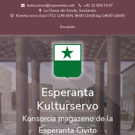
Skip
kulturservo@esperantio.net
+41 32 926 74 07
to
La Chaux-de-Fonds, Svislando
main
Klienta servo (laŭ UTC): LUN-VEN, 8h00-11h00 kaj 14h00-16h00
content
Menuo
Ensalutu
de
uzanto
Esperanta
Kulturservo
Konsorcia magazeno de la
Esperanta Civito