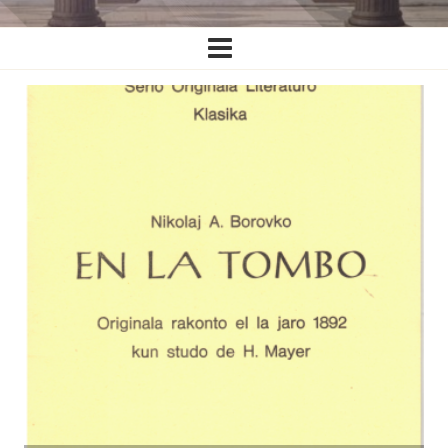
Ĉefa
navigado