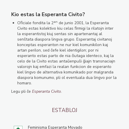
Kio estas la Esperanta Civito?
an
Oﬁciale fondita la 2
de junio 2001, la Esperanta
Civito estas kolektivo kiu celas ﬁrmigi la rilatojn inter
la esperantistoj kiuj sentas sin apartenantaj al
senŝtata diaspora lingva grupo. Esperantaj civitanoj
konceptas esperanton ne nur kiel komunikilon kaj
artan perilon, sed ĉefe kiel identigilon; por ni
esperanto estas parto de nia ĉiutaga identeco, kaj la
celo de la Civito estas antaŭenpuŝi ĝiajn transnaciajn
valorojn kaj emfazi la realan funkcion de esperanto
kiel lingvo de alternativa komunikado por malgranda
diaspora komunumo, pli ol eventuala dua lingvo por la
homaro.
Legu pli ĉe
Esperanta Civito
.
ESTABLOJ
Feminisma Esperanta Movado