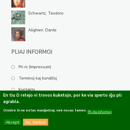
Schwartz, Teodoro
Alighieri, Dante
PLIAJ INFORMOJ
Pri ni (Impressum)
Terminoj kaj kondiĉoj
Kontakto
En tiu ĉi retejo vi trovos kuketojn, por ke via sperto iĝu pli
agrabla.
Onidire ili ne estas manĝeblaj, nek nocas tamen.
Kopirajto ©2019-2026 Esperanta Kulturservo · Ĉiuj rajtoj rezervitaj.
Pli da informoj
Dizajno de
OPTASY
Programo de
Tramontána
Akcepti
Ne, dankon
Funkcio de
Drupal