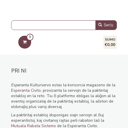
Serĉu
0
SUMO
€0.00
PRI NI
Esperanta Kulturservo
estas la konsorcia magazeno de la
Esperanta Civito
, provizanta la servojn de la paktintaj
establoj en la reto. Tiu ĉi platformo ebligas la aliĝon al la
eventoj organizataj de la paktintaj establoj, la aĉeton de
eldonaĵoj plus varoj diversaj.
La paktintaj establoj disponigas siajn servojn al ĉiuj
esperantistoj, kaj civitanoj rajtas peti rabaton laŭ la
Mutuala Rabata Sistemo
de la Esperanta Civito.