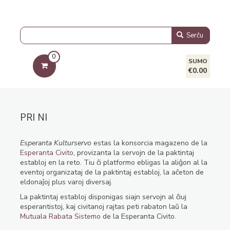
Serĉu
0
SUMO
€0.00
PRI NI
Esperanta Kulturservo
estas la konsorcia magazeno de la
Esperanta Civito
, provizanta la servojn de la paktintaj
establoj en la reto. Tiu ĉi platformo ebligas la aliĝon al la
eventoj organizataj de la paktintaj establoj, la aĉeton de
eldonaĵoj plus varoj diversaj.
La paktintaj establoj disponigas siajn servojn al ĉiuj
esperantistoj, kaj civitanoj rajtas peti rabaton laŭ la
Mutuala Rabata Sistemo
de la Esperanta Civito.