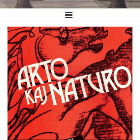
Ĉefa
navigado