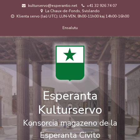
Skip
kulturservo@esperantio.net
+41 32 926 74 07
to
La Chaux-de-Fonds, Svislando
main
Klienta servo (laŭ UTC): LUN-VEN, 8h00-11h00 kaj 14h00-16h00
content
Menuo
Ensalutu
de
uzanto
Esperanta
Kulturservo
Konsorcia magazeno de la
Esperanta Civito