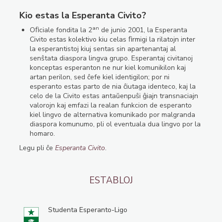
Kio estas la Esperanta Civito?
an
Oﬁciale fondita la 2
de junio 2001, la Esperanta
Civito estas kolektivo kiu celas ﬁrmigi la rilatojn inter
la esperantistoj kiuj sentas sin apartenantaj al
senŝtata diaspora lingva grupo. Esperantaj civitanoj
konceptas esperanton ne nur kiel komunikilon kaj
artan perilon, sed ĉefe kiel identigilon; por ni
esperanto estas parto de nia ĉiutaga identeco, kaj la
celo de la Civito estas antaŭenpuŝi ĝiajn transnaciajn
valorojn kaj emfazi la realan funkcion de esperanto
kiel lingvo de alternativa komunikado por malgranda
diaspora komunumo, pli ol eventuala dua lingvo por la
homaro.
Legu pli ĉe
Esperanta Civito
.
ESTABLOJ
Studenta Esperanto-Ligo