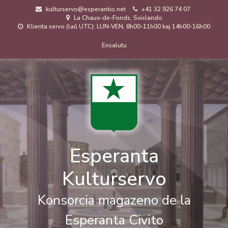
Skip
kulturservo@esperantio.net
+41 32 926 74 07
to
La Chaux-de-Fonds, Svislando
main
Klienta servo (laŭ UTC): LUN-VEN, 8h00-11h00 kaj 14h00-16h00
content
Menuo
Ensalutu
de
uzanto
Esperanta
Kulturservo
Konsorcia magazeno de la
Esperanta Civito