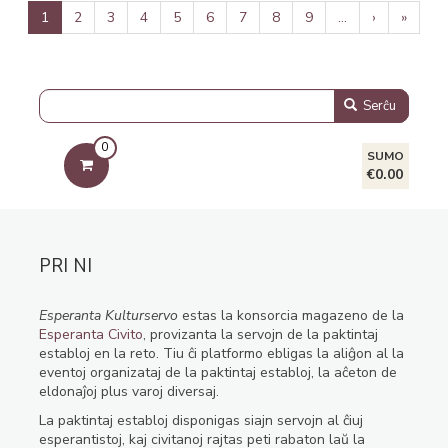
Pagination
Aktuala
1
Paĝo
2
Paĝo
3
Paĝo
4
Paĝo
5
Paĝo
6
Paĝo
7
Paĝo
8
Paĝo
9
…
Next
›
Last
»
paĝo
page
page
Serĉu
0
SUMO
€0.00
PRI NI
Esperanta Kulturservo
estas la konsorcia magazeno de la
Esperanta Civito
, provizanta la servojn de la paktintaj
establoj en la reto. Tiu ĉi platformo ebligas la aliĝon al la
eventoj organizataj de la paktintaj establoj, la aĉeton de
eldonaĵoj plus varoj diversaj.
La paktintaj establoj disponigas siajn servojn al ĉiuj
esperantistoj, kaj civitanoj rajtas peti rabaton laŭ la