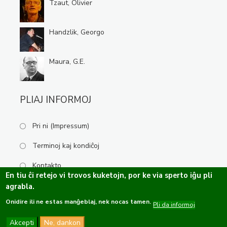
Tzaut, Olivier
Handzlik, Georgo
Maura, G.E.
PLIAJ INFORMOJ
Pri ni (Impressum)
Terminoj kaj kondiĉoj
Kontakto
En tiu ĉi retejo vi trovos kuketojn, por ke via sperto iĝu pli
agrabla.
Onidire ili ne estas manĝeblaj, nek nocas tamen.
Kopirajto ©2019-2026 Esperanta Kulturservo · Ĉiuj rajtoj rezervitaj.
Pli da informoj
Dizajno de
OPTASY
Programo de
Tramontána
Akcepti
Ne, dankon
Funkcio de
Drupal