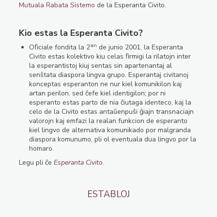
Mutuala Rabata Sistemo
de la Esperanta Civito.
Kio estas la Esperanta Civito?
an
Oﬁciale fondita la 2
de junio 2001, la Esperanta
Civito estas kolektivo kiu celas ﬁrmigi la rilatojn inter
la esperantistoj kiuj sentas sin apartenantaj al
senŝtata diaspora lingva grupo. Esperantaj civitanoj
konceptas esperanton ne nur kiel komunikilon kaj
artan perilon, sed ĉefe kiel identigilon; por ni
esperanto estas parto de nia ĉiutaga identeco, kaj la
celo de la Civito estas antaŭenpuŝi ĝiajn transnaciajn
valorojn kaj emfazi la realan funkcion de esperanto
kiel lingvo de alternativa komunikado por malgranda
diaspora komunumo, pli ol eventuala dua lingvo por la
homaro.
Legu pli ĉe
Esperanta Civito
.
ESTABLOJ