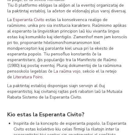
Tiu ĉi platformo ebligas la aliĝon al la eventoj organizataj de
la paktintaj establoj, la aĉeton de eldonaĵoj plus varoj diversaj.
La
Esperanta Civito
estas la konsekvenca realigo de
raŭmismo, unika pro sia institucia karaktero. Raŭmismo aplikas
al esperanto la lingvistikan principon laŭ kiu vivanta lingvo
estas kaj komunikilo kaj identigilo. Zamenhof mem jam konsciis
pri tio, proponante hilelismon/homaranismon kiel
mondpercepton kaj parolante kiel unua pri la ekesto de
esperanta popolo. Tiu pensoﬂuo konstantis ĉe la
esperantistaro, ĝis populariĝo tra la Manifesto de Raŭmo
(1980) kaj postaj eventoj. Pluraj dokumentoj de la raŭmisma
pensoskolo legeblas ĉe
La raŭma vojo
, sekcio el la retejo
de
Literatura Foiro
.
La paktintaj establoj disponigas siajn servojn al ĉiuj
esperantistoj, kaj civitanoj rajtas peti rabaton laŭ la Mutuala
Rabata Sistemo de la Esperanta Civito.
Kio estas la Esperanta Civito?
Inspirita de la koncepto de esperanta popolo, la Esperanta
Civito estas kolektivo kiu celas ﬁrmigi la rilatojn inter la
esperantistoj kiuj sentas sin apartenantaj al senŝtata