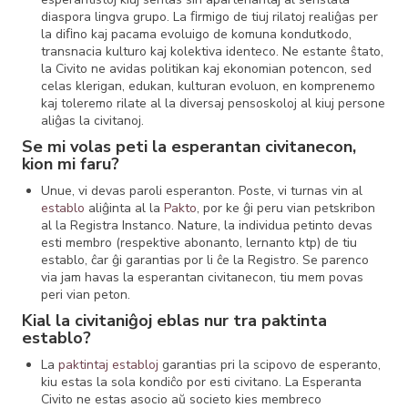
diaspora lingva grupo. La ﬁrmigo de tiuj rilatoj realiĝas per
la diﬁno kaj pacama evoluigo de komuna kondutkodo,
transnacia kulturo kaj kolektiva identeco. Ne estante ŝtato,
la Civito ne avidas politikan kaj ekonomian potencon, sed
celas klerigan, edukan, kulturan evoluon, en komprenemo
kaj toleremo rilate al la diversaj pensoskoloj al kiuj persone
aliĝas la civitanoj.
Se mi volas peti la esperantan civitanecon,
kion mi faru?
Unue, vi devas paroli esperanton. Poste, vi turnas vin al
establo
aliĝinta al la
Pakto
, por ke ĝi peru vian petskribon
al la Registra Instanco. Nature, la individua petinto devas
esti membro (respektive abonanto, lernanto ktp) de tiu
establo, ĉar ĝi garantias por li ĉe la Registro. Se parenco
via jam havas la esperantan civitanecon, tiu mem povas
peri vian peton.
Kial la civitaniĝoj eblas nur tra paktinta
establo?
La
paktintaj establoj
garantias pri la scipovo de esperanto,
kiu estas la sola kondiĉo por esti civitano. La Esperanta
Civito ne estas asocio aŭ societo kies membreco