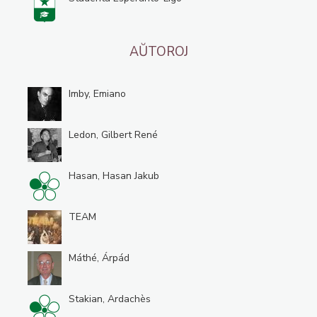
AŬTOROJ
Imby, Emiano
Ledon, Gilbert René
Hasan, Hasan Jakub
TEAM
Máthé, Árpád
Stakian, Ardachès