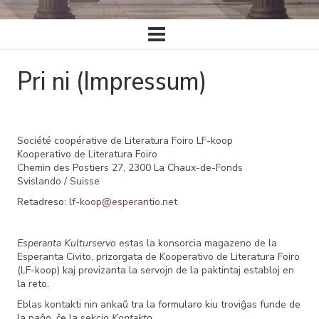
Ĉefa
navigado
Pri ni (Impressum)
Société coopérative de Literatura Foiro LF-koop
Kooperativo de Literatura Foiro
Chemin des Postiers 27, 2300 La Chaux-de-Fonds
Svislando / Suisse
Retadreso:
lf-koop@esperantio.net
Esperanta Kulturservo
estas la konsorcia magazeno de la
Esperanta Civito, prizorgata de Kooperativo de Literatura Foiro
(LF-koop) kaj provizanta la servojn de la paktintaj establoj en
la reto.
Eblas kontakti nin ankaŭ tra la formularo kiu troviĝas funde de
la paĝo, ĉe la sekcio
Kontakto
.