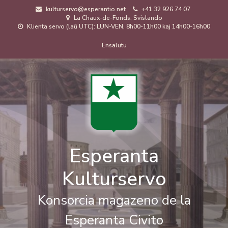
Skip
kulturservo@esperantio.net
+41 32 926 74 07
to
La Chaux-de-Fonds, Svislando
main
Klienta servo (laŭ UTC): LUN-VEN, 8h00-11h00 kaj 14h00-16h00
content
Menuo
Ensalutu
de
uzanto
Esperanta
Kulturservo
Konsorcia magazeno de la
Esperanta Civito