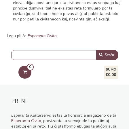
eksvalidiĝas post unu jaro: la civitaneco estas senpaga kaj
principe dumviva, tial ne ekzistas reta formularo por la
civitaniĝo, sed teorie homo povas aliĝi al paktinta establo
nur por peti la civitanecon kaj, ricevinte ĝin, eĉ eksiĝi.
Legu pli ĉe
Esperanta Civito
.
Serĉu
0
SUMO
€0.00
PRI NI
Esperanta Kulturservo
estas la konsorcia magazeno de la
Esperanta Civito
, provizanta la servojn de la paktintaj
establoj en la reto. Tiu ĉi platformo ebligas la aliĝon al la