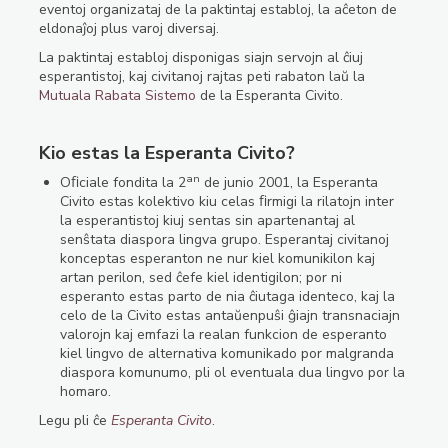
eventoj organizataj de la paktintaj establoj, la aĉeton de
eldonaĵoj plus varoj diversaj.
La paktintaj establoj disponigas siajn servojn al ĉiuj
esperantistoj, kaj civitanoj rajtas peti rabaton laŭ la
Mutuala Rabata Sistemo
de la Esperanta Civito.
Kio estas la Esperanta Civito?
an
Oﬁciale fondita la 2
de junio 2001, la Esperanta
Civito estas kolektivo kiu celas ﬁrmigi la rilatojn inter
la esperantistoj kiuj sentas sin apartenantaj al
senŝtata diaspora lingva grupo. Esperantaj civitanoj
konceptas esperanton ne nur kiel komunikilon kaj
artan perilon, sed ĉefe kiel identigilon; por ni
esperanto estas parto de nia ĉiutaga identeco, kaj la
celo de la Civito estas antaŭenpuŝi ĝiajn transnaciajn
valorojn kaj emfazi la realan funkcion de esperanto
kiel lingvo de alternativa komunikado por malgranda
diaspora komunumo, pli ol eventuala dua lingvo por la
homaro.
Legu pli ĉe
Esperanta Civito
.