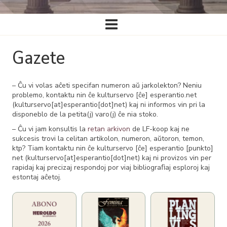
Ĉefa
navigado
Gazete
– Ĉu vi volas aĉeti specifan numeron aŭ jarkolekton? Neniu
problemo, kontaktu nin ĉe
kulturservo
[ĉe]
esperantio
.
net
(kulturservo[at]esperantio[dot]net)
kaj ni informos vin pri la
disponeblo de la petita(j) varo(j) ĉe nia stoko.
– Ĉu vi jam konsultis la
retan arkivon
de LF-koop kaj ne
sukcesis trovi la celitan artikolon, numeron, aŭtoron, temon,
ktp? Tiam kontaktu nin ĉe
kulturservo
[ĉe]
esperantio
[punkto]
net
(kulturservo[at]esperantio[dot]net)
kaj ni provizos vin per
rapidaj kaj precizaj respondoj por viaj bibliograﬁaj esploroj kaj
estontaj aĉetoj.