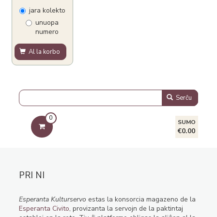
jara kolekto
unuopa
numero
Al la korbo
Serĉu
0
SUMO
€0.00
PRI NI
Esperanta Kulturservo
estas la konsorcia magazeno de la
Esperanta Civito
, provizanta la servojn de la paktintaj