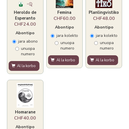
Heroldo de
Femina
Planlingvistiko
Esperanto
CHF60.00
CHF48.00
CHF24.00
Abontipo
Abontipo
Abontipo
jara kolekto
jara kolekto
jara abono
unuopa
unuopa
numero
numero
unuopa
numero
Al la korbo
Al la korbo
Al la korbo
Homarane
CHF40.00
Abontipo