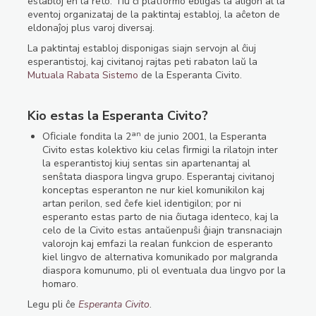
establoj en la reto. Tiu ĉi platformo ebligas la aliĝon al la
eventoj organizataj de la paktintaj establoj, la aĉeton de
eldonaĵoj plus varoj diversaj.
La paktintaj establoj disponigas siajn servojn al ĉiuj
esperantistoj, kaj civitanoj rajtas peti rabaton laŭ la
Mutuala Rabata Sistemo
de la Esperanta Civito.
Kio estas la Esperanta Civito?
an
Oﬁciale fondita la 2
de junio 2001, la Esperanta
Civito estas kolektivo kiu celas ﬁrmigi la rilatojn inter
la esperantistoj kiuj sentas sin apartenantaj al
senŝtata diaspora lingva grupo. Esperantaj civitanoj
konceptas esperanton ne nur kiel komunikilon kaj
artan perilon, sed ĉefe kiel identigilon; por ni
esperanto estas parto de nia ĉiutaga identeco, kaj la
celo de la Civito estas antaŭenpuŝi ĝiajn transnaciajn
valorojn kaj emfazi la realan funkcion de esperanto
kiel lingvo de alternativa komunikado por malgranda
diaspora komunumo, pli ol eventuala dua lingvo por la
homaro.
Legu pli ĉe
Esperanta Civito
.