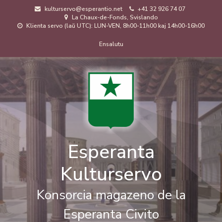
Skip
kulturservo@esperantio.net
+41 32 926 74 07
to
La Chaux-de-Fonds, Svislando
main
Klienta servo (laŭ UTC): LUN-VEN, 8h00-11h00 kaj 14h00-16h00
content
Menuo
Ensalutu
de
uzanto
Esperanta
Kulturservo
Konsorcia magazeno de la
Esperanta Civito