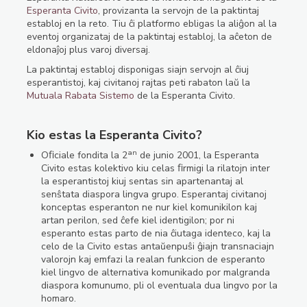
Esperanta Civito
, provizanta la servojn de la paktintaj
establoj en la reto. Tiu ĉi platformo ebligas la aliĝon al la
eventoj organizataj de la paktintaj establoj, la aĉeton de
eldonaĵoj plus varoj diversaj.
La paktintaj establoj disponigas siajn servojn al ĉiuj
esperantistoj, kaj civitanoj rajtas peti rabaton laŭ la
Mutuala Rabata Sistemo
de la Esperanta Civito.
Kio estas la Esperanta Civito?
an
Oﬁciale fondita la 2
de junio 2001, la Esperanta
Civito estas kolektivo kiu celas ﬁrmigi la rilatojn inter
la esperantistoj kiuj sentas sin apartenantaj al
senŝtata diaspora lingva grupo. Esperantaj civitanoj
konceptas esperanton ne nur kiel komunikilon kaj
artan perilon, sed ĉefe kiel identigilon; por ni
esperanto estas parto de nia ĉiutaga identeco, kaj la
celo de la Civito estas antaŭenpuŝi ĝiajn transnaciajn
valorojn kaj emfazi la realan funkcion de esperanto
kiel lingvo de alternativa komunikado por malgranda
diaspora komunumo, pli ol eventuala dua lingvo por la
homaro.