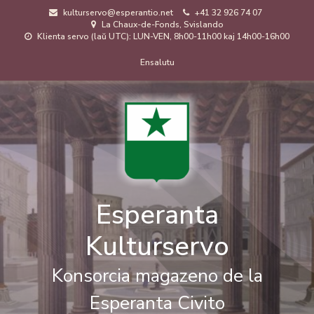
Skip
kulturservo@esperantio.net
+41 32 926 74 07
to
La Chaux-de-Fonds, Svislando
main
Klienta servo (laŭ UTC): LUN-VEN, 8h00-11h00 kaj 14h00-16h00
content
Menuo
Ensalutu
de
uzanto
Esperanta
Kulturservo
Konsorcia magazeno de la
Esperanta Civito