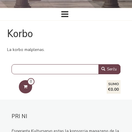
Ĉefa
navigado
Korbo
La korbo malplenas.
Serĉu
0
SUMO
€0.00
PRI NI
Esperanta Kulturservo
estas la konsorcia magazeno de la