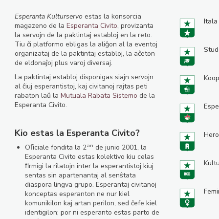
Esperanta Kulturservo
estas la konsorcia
Itala
magazeno de la
Esperanta Civito
, provizanta
la servojn de la paktintaj establoj en la reto.
Tiu ĉi platformo ebligas la aliĝon al la eventoj
Stud
organizataj de la paktintaj establoj, la aĉeton
de eldonaĵoj plus varoj diversaj.
La paktintaj establoj disponigas siajn servojn
Koop
al ĉiuj esperantistoj, kaj civitanoj rajtas peti
rabaton laŭ la
Mutuala Rabata Sistemo
de la
Esperanta Civito.
Espe
Kio estas la Esperanta Civito?
Hero
an
Oﬁciale fondita la 2
de junio 2001, la
Esperanta Civito estas kolektivo kiu celas
Kult
ﬁrmigi la rilatojn inter la esperantistoj kiuj
sentas sin apartenantaj al senŝtata
diaspora lingva grupo. Esperantaj civitanoj
Femi
konceptas esperanton ne nur kiel
komunikilon kaj artan perilon, sed ĉefe kiel
identigilon; por ni esperanto estas parto de