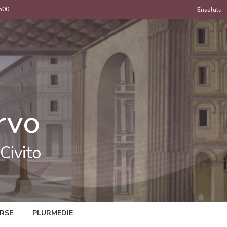
h00
Menu
Ensalutu
de
uzan
rvo
Civito
RSE
PLURMEDIE