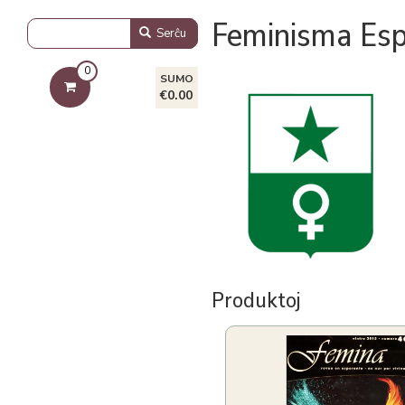
Feminisma Es
Serĉu
0
SUMO
€0.00
Produktoj