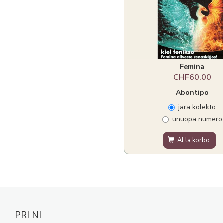
Femina
CHF60.00
Abontipo
jara kolekto
unuopa numero
Al la korbo
PRI NI