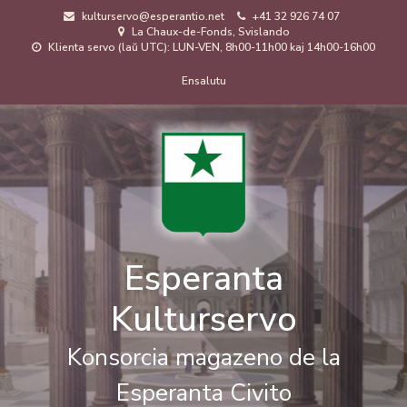
Skip
kulturservo@esperantio.net
+41 32 926 74 07
to
La Chaux-de-Fonds, Svislando
main
Klienta servo (laŭ UTC): LUN-VEN, 8h00-11h00 kaj 14h00-16h00
content
Menuo
Ensalutu
de
uzanto
Esperanta
Kulturservo
Konsorcia magazeno de la
Esperanta Civito