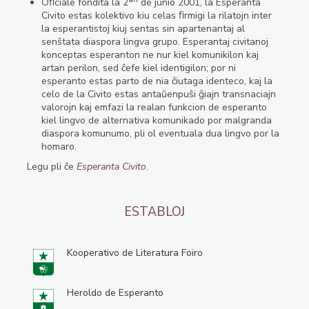
Oﬁciale fondita la 2
de junio 2001, la Esperanta
Civito estas kolektivo kiu celas ﬁrmigi la rilatojn inter
la esperantistoj kiuj sentas sin apartenantaj al
senŝtata diaspora lingva grupo. Esperantaj civitanoj
konceptas esperanton ne nur kiel komunikilon kaj
artan perilon, sed ĉefe kiel identigilon; por ni
esperanto estas parto de nia ĉiutaga identeco, kaj la
celo de la Civito estas antaŭenpuŝi ĝiajn transnaciajn
valorojn kaj emfazi la realan funkcion de esperanto
kiel lingvo de alternativa komunikado por malgranda
diaspora komunumo, pli ol eventuala dua lingvo por la
homaro.
Legu pli ĉe
Esperanta Civito
.
ESTABLOJ
Kooperativo de Literatura Foiro
Heroldo de Esperanto