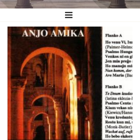
Ĉefa
navigado