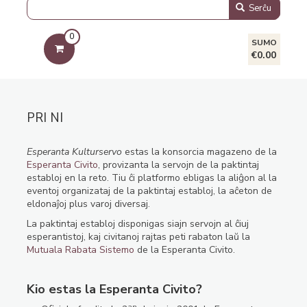
Serĉu
0
SUMO
€0.00
PRI NI
Esperanta Kulturservo
estas la konsorcia magazeno de la
Esperanta Civito
, provizanta la servojn de la paktintaj
establoj en la reto. Tiu ĉi platformo ebligas la aliĝon al la
eventoj organizataj de la paktintaj establoj, la aĉeton de
eldonaĵoj plus varoj diversaj.
La paktintaj establoj disponigas siajn servojn al ĉiuj
esperantistoj, kaj civitanoj rajtas peti rabaton laŭ la
Mutuala Rabata Sistemo
de la Esperanta Civito.
Kio estas la Esperanta Civito?
an