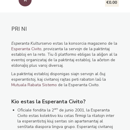
€0.00
PRI NI
Esperanta Kulturservo
estas la konsorcia magazeno de la
Esperanta Civito
, provizanta la servojn de la paktintaj
establoj en la reto. Tiu ĉi platformo ebligas la aliĝon al la
eventoj organizataj de la paktintaj establoj, la aĉeton de
eldonaĵoj plus varoj diversaj.
La paktintaj establoj disponigas siajn servojn al ĉiuj
esperantistoj, kaj civitanoj rajtas peti rabaton laŭ la
Mutuala Rabata Sistemo
de la Esperanta Civito.
Kio estas la Esperanta Civito?
an
Oﬁciale fondita la 2
de junio 2001, la Esperanta
Civito estas kolektivo kiu celas ﬁrmigi la rilatojn inter
la esperantistoj kiuj sentas sin apartenantaj al
senŝtata diaspora lingva grupo. Esperantaj civitanoj