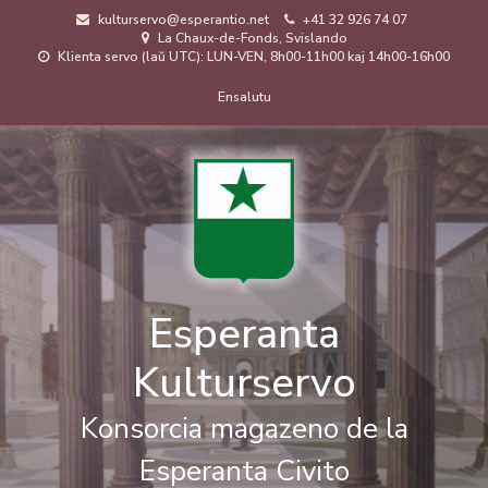
Skip
kulturservo@esperantio.net
+41 32 926 74 07
to
La Chaux-de-Fonds, Svislando
main
Klienta servo (laŭ UTC): LUN-VEN, 8h00-11h00 kaj 14h00-16h00
content
Menuo
Ensalutu
de
uzanto
Esperanta
Kulturservo
Konsorcia magazeno de la
Esperanta Civito