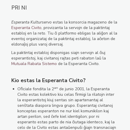
PRI NI
Esperanta Kulturservo
estas la konsorcia magazeno de la
Esperanta Civito
, provizanta la servojn de la paktintaj
establoj en la reto. Tiu ĉi platformo ebligas la aliĝon al la
eventoj organizataj de la paktintaj establoj, la aĉeton de
eldonaĵoj plus varoj diversaj.
La paktintaj establoj disponigas siajn servojn al ĉiuj
esperantistoj, kaj civitanoj rajtas peti rabaton laŭ la
Mutuala Rabata Sistemo
de la Esperanta Civito.
Kio estas la Esperanta Civito?
an
Oﬁciale fondita la 2
de junio 2001, la Esperanta
Civito estas kolektivo kiu celas ﬁrmigi la rilatojn inter
la esperantistoj kiuj sentas sin apartenantaj al
senŝtata diaspora lingva grupo. Esperantaj civitanoj
konceptas esperanton ne nur kiel komunikilon kaj
artan perilon, sed ĉefe kiel identigilon; por ni
esperanto estas parto de nia ĉiutaga identeco, kaj la
celo de la Civito estas antaŭenpuŝi ĝiajn transnaciajn