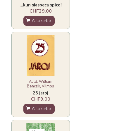
...kun siaspeca spico!
CHF29.00
Al la korbo
Auld, William
Benczik, Vilmos
25 jaroj
CHF9.00
Al la korbo