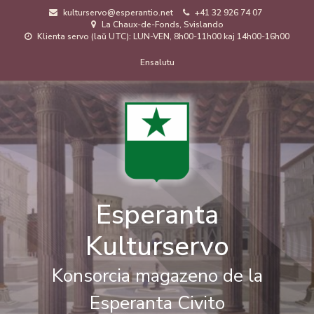
Skip
kulturservo@esperantio.net
+41 32 926 74 07
to
La Chaux-de-Fonds, Svislando
main
Klienta servo (laŭ UTC): LUN-VEN, 8h00-11h00 kaj 14h00-16h00
content
Menuo
Ensalutu
de
uzanto
Esperanta
Kulturservo
Konsorcia magazeno de la
Esperanta Civito