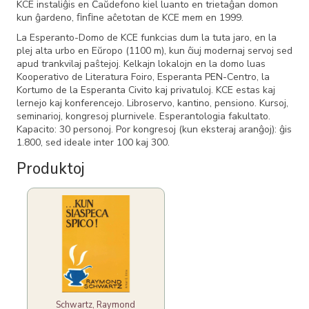
KCE instaliĝis en Ĉaŭdefono kiel luanto en trietaĝan domon
kun ĝardeno, ﬁnﬁne aĉetotan de KCE mem en 1999.
La Esperanto-Domo de KCE funkcias dum la tuta jaro, en la
plej alta urbo en Eŭropo (1100 m), kun ĉiuj modernaj servoj sed
apud trankvilaj paŝtejoj. Kelkajn lokalojn en la domo luas
Kooperativo de Literatura Foiro, Esperanta PEN-Centro, la
Kortumo de la Esperanta Civito kaj privatuloj. KCE estas kaj
lernejo kaj konferencejo. Libroservo, kantino, pensiono. Kursoj,
seminarioj, kongresoj plurnivele. Esperantologia fakultato.
Kapacito: 30 personoj. Por kongresoj (kun eksteraj aranĝoj): ĝis
1.800, sed ideale inter 100 kaj 300.
Produktoj
Schwartz, Raymond