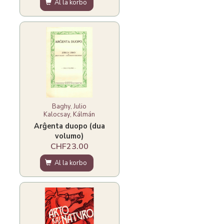
Al la korbo
Baghy, Julio
Kalocsay, Kálmán
Arĝenta duopo (dua
volumo)
CHF23.00
Al la korbo