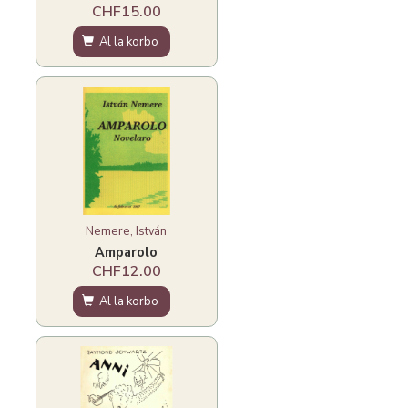
CHF15.00
Al la korbo
Nemere, István
Amparolo
CHF12.00
Al la korbo