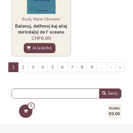
Body, Marie-Christine
Balenoj, delfenoj kaj aliaj
mirindaĵoj de l' oceano
CHF6.00
Al la korbo
Pagination
Aktuala
1
Paĝo
2
Paĝo
3
Paĝo
4
Paĝo
5
Paĝo
6
Paĝo
7
Paĝo
8
Paĝo
9
…
Next
›
Last
»
paĝo
page
page
Serĉu
0
SUMO
€0.00