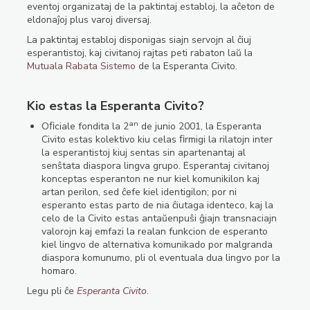
eventoj organizataj de la paktintaj establoj, la aĉeton de
eldonaĵoj plus varoj diversaj.
La paktintaj establoj disponigas siajn servojn al ĉiuj
esperantistoj, kaj civitanoj rajtas peti rabaton laŭ la
Mutuala Rabata Sistemo
de la Esperanta Civito.
Kio estas la Esperanta Civito?
an
Oﬁciale fondita la 2
de junio 2001, la Esperanta
Civito estas kolektivo kiu celas ﬁrmigi la rilatojn inter
la esperantistoj kiuj sentas sin apartenantaj al
senŝtata diaspora lingva grupo. Esperantaj civitanoj
konceptas esperanton ne nur kiel komunikilon kaj
artan perilon, sed ĉefe kiel identigilon; por ni
esperanto estas parto de nia ĉiutaga identeco, kaj la
celo de la Civito estas antaŭenpuŝi ĝiajn transnaciajn
valorojn kaj emfazi la realan funkcion de esperanto
kiel lingvo de alternativa komunikado por malgranda
diaspora komunumo, pli ol eventuala dua lingvo por la
homaro.
Legu pli ĉe
Esperanta Civito
.