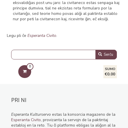
eksvalidiĝas post unu jaro: la civitaneco estas senpaga kaj
principe dumviva, tial ne ekzistas reta formularo por la
civitaniĝo, sed teorie homo povas aliĝi al paktinta establo
nur por peti la civitanecon kaj, ricevinte ĝin, eĉ eksiĝi.
Legu pli ĉe
Esperanta Civito
.
Serĉu
0
SUMO
€0.00
PRI NI
Esperanta Kulturservo
estas la konsorcia magazeno de la
Esperanta Civito
, provizanta la servojn de la paktintaj
establoj en la reto. Tiu ĉi platformo ebligas la aliĝon al la