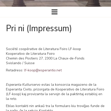
Ĉefa
navigado
Pri ni (Impressum)
Société coopérative de Literatura Foiro LF-koop
Kooperativo de Literatura Foiro
Chemin des Postiers 27, 2300 La Chaux-de-Fonds
Svislando / Suisse
Retadreso:
lf-koop@esperantio.net
Esperanta Kulturservo
estas la konsorcia magazeno de la
Esperanta Civito, prizorgata de Kooperativo de Literatura Foiro
(LF-koop) kaj provizanta la servojn de la paktintaj establoj en
la reto.
Eblas kontakti nin ankaŭ tra la formularo kiu troviĝas funde de
la paĝo, ĉe la sekcio
Kontakto
.