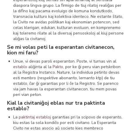
diaspora lingva grupo. La ﬁrmigo de tiuj rilatoj realiĝas per
la diﬁno kaj pacama evoluigo de komuna kondutkodo,
transnacia kulturo kaj kolektiva identeco. Ne estante ŝtato,
la Civito ne avidas politikan kaj ekonomian potencon, sed
celas klerigan, edukan, kulturan evoluon, en komprenemo
kaj toleremo rilate al la diversaj pensoskoloj al kiuj persone
aliĝas la civitanoj.
Se mi volas peti la esperantan civitanecon,
kion mi faru?
Unue, vi devas paroli esperanton. Poste, vi turnas vin al
establo
aliĝinta al la
Pakto
, por ke ĝi peru vian petskribon
al la Registra Instanco. Nature, la individua petinto devas
esti membro (respektive abonanto, lernanto ktp) de tiu
establo, ĉar ĝi garantias por li ĉe la Registro. Se parenco
via jam havas la esperantan civitanecon, tiu mem povas
peri vian peton.
Kial la civitaniĝoj eblas nur tra paktinta
establo?
La
paktintaj establoj
garantias pri la scipovo de esperanto,
kiu estas la sola kondiĉo por esti civitano. La Esperanta
Civito ne estas asocio aŭ societo kies membreco