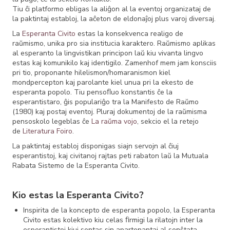
Tiu ĉi platformo ebligas la aliĝon al la eventoj organizataj de
la paktintaj establoj, la aĉeton de eldonaĵoj plus varoj diversaj.
La
Esperanta Civito
estas la konsekvenca realigo de
raŭmismo, unika pro sia institucia karaktero. Raŭmismo aplikas
al esperanto la lingvistikan principon laŭ kiu vivanta lingvo
estas kaj komunikilo kaj identigilo. Zamenhof mem jam konsciis
pri tio, proponante hilelismon/homaranismon kiel
mondpercepton kaj parolante kiel unua pri la ekesto de
esperanta popolo. Tiu pensoﬂuo konstantis ĉe la
esperantistaro, ĝis populariĝo tra la Manifesto de Raŭmo
(1980) kaj postaj eventoj. Pluraj dokumentoj de la raŭmisma
pensoskolo legeblas ĉe
La raŭma vojo
, sekcio el la retejo
de
Literatura Foiro
.
La paktintaj establoj disponigas siajn servojn al ĉiuj
esperantistoj, kaj civitanoj rajtas peti rabaton laŭ la Mutuala
Rabata Sistemo de la Esperanta Civito.
Kio estas la Esperanta Civito?
Inspirita de la koncepto de esperanta popolo, la Esperanta
Civito estas kolektivo kiu celas ﬁrmigi la rilatojn inter la
esperantistoj kiuj sentas sin apartenantaj al senŝtata