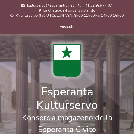
Skip
kulturservo@esperantio.net
+41 32 926 74 07
to
La Chaux-de-Fonds, Svislando
main
Klienta servo (laŭ UTC): LUN-VEN, 8h00-11h00 kaj 14h00-16h00
content
Menuo
Ensalutu
de
uzanto
Esperanta
Kulturservo
Konsorcia magazeno de la
Esperanta Civito