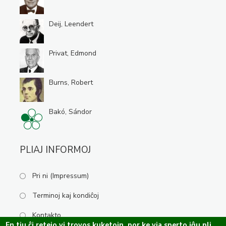
Deij, Leendert
Privat, Edmond
Burns, Robert
Bakó, Sándor
PLIAJ INFORMOJ
Pri ni (Impressum)
Terminoj kaj kondiĉoj
Kontakto
En tiu ĉi retejo vi trovos kuketojn, por ke via sperto iĝu pli