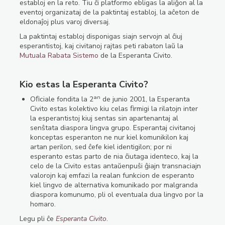
establoj en la reto. Tiu ĉi platformo ebligas la aliĝon al la
eventoj organizataj de la paktintaj establoj, la aĉeton de
eldonaĵoj plus varoj diversaj.
La paktintaj establoj disponigas siajn servojn al ĉiuj
esperantistoj, kaj civitanoj rajtas peti rabaton laŭ la
Mutuala Rabata Sistemo
de la Esperanta Civito.
Kio estas la Esperanta Civito?
an
Oﬁciale fondita la 2
de junio 2001, la Esperanta
Civito estas kolektivo kiu celas ﬁrmigi la rilatojn inter
la esperantistoj kiuj sentas sin apartenantaj al
senŝtata diaspora lingva grupo. Esperantaj civitanoj
konceptas esperanton ne nur kiel komunikilon kaj
artan perilon, sed ĉefe kiel identigilon; por ni
esperanto estas parto de nia ĉiutaga identeco, kaj la
celo de la Civito estas antaŭenpuŝi ĝiajn transnaciajn
valorojn kaj emfazi la realan funkcion de esperanto
kiel lingvo de alternativa komunikado por malgranda
diaspora komunumo, pli ol eventuala dua lingvo por la
homaro.
Legu pli ĉe
Esperanta Civito
.