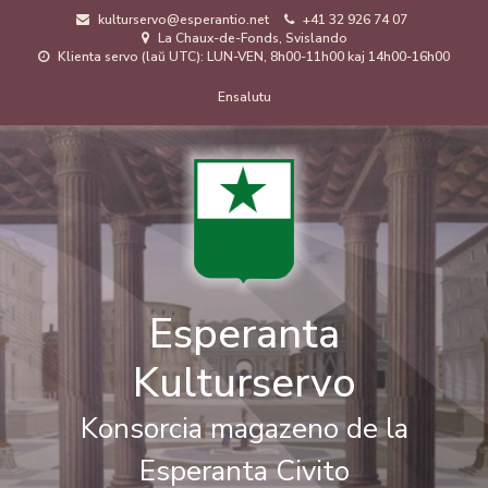
Skip
kulturservo@esperantio.net
+41 32 926 74 07
to
La Chaux-de-Fonds, Svislando
main
Klienta servo (laŭ UTC): LUN-VEN, 8h00-11h00 kaj 14h00-16h00
content
Menuo
Ensalutu
de
uzanto
Esperanta
Kulturservo
Konsorcia magazeno de la
Esperanta Civito