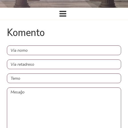
Ĉefa
navigado
Komento
Via
nomo
Via
retadreso
Temo
Mesaĝo