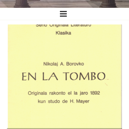
Ĉefa
navigado