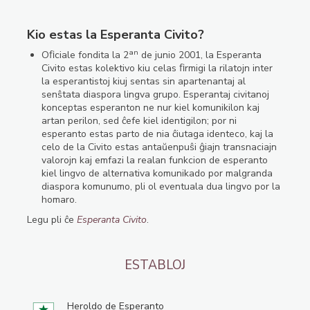
Kio estas la Esperanta Civito?
an
Oﬁciale fondita la 2
de junio 2001, la Esperanta
Civito estas kolektivo kiu celas ﬁrmigi la rilatojn inter
la esperantistoj kiuj sentas sin apartenantaj al
senŝtata diaspora lingva grupo. Esperantaj civitanoj
konceptas esperanton ne nur kiel komunikilon kaj
artan perilon, sed ĉefe kiel identigilon; por ni
esperanto estas parto de nia ĉiutaga identeco, kaj la
celo de la Civito estas antaŭenpuŝi ĝiajn transnaciajn
valorojn kaj emfazi la realan funkcion de esperanto
kiel lingvo de alternativa komunikado por malgranda
diaspora komunumo, pli ol eventuala dua lingvo por la
homaro.
Legu pli ĉe
Esperanta Civito
.
ESTABLOJ
Heroldo de Esperanto