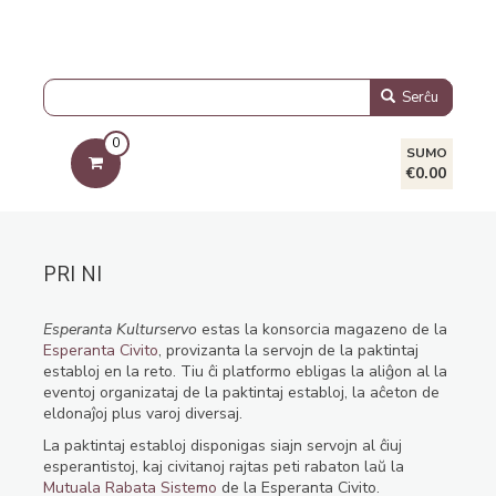
Serĉu
0
SUMO
€0.00
PRI NI
Esperanta Kulturservo
estas la konsorcia magazeno de la
Esperanta Civito
, provizanta la servojn de la paktintaj
establoj en la reto. Tiu ĉi platformo ebligas la aliĝon al la
eventoj organizataj de la paktintaj establoj, la aĉeton de
eldonaĵoj plus varoj diversaj.
La paktintaj establoj disponigas siajn servojn al ĉiuj
esperantistoj, kaj civitanoj rajtas peti rabaton laŭ la
Mutuala Rabata Sistemo
de la Esperanta Civito.