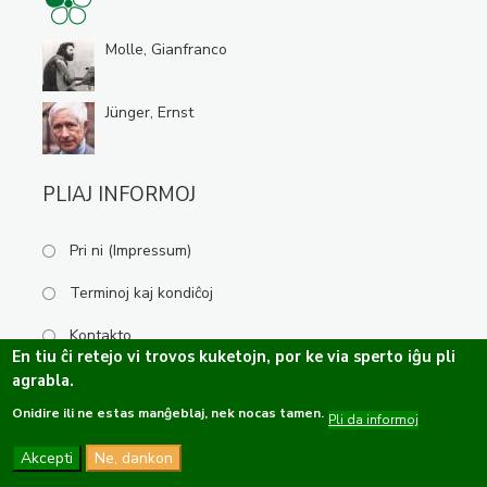
Molle, Gianfranco
Jünger, Ernst
PLIAJ INFORMOJ
Pri ni (Impressum)
Terminoj kaj kondiĉoj
Kontakto
En tiu ĉi retejo vi trovos kuketojn, por ke via sperto iĝu pli
agrabla.
Onidire ili ne estas manĝeblaj, nek nocas tamen.
Kopirajto ©2019-2026 Esperanta Kulturservo · Ĉiuj rajtoj rezervitaj.
Pli da informoj
Dizajno de
OPTASY
Programo de
Tramontána
Akcepti
Ne, dankon
Funkcio de
Drupal