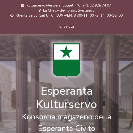
Skip
kulturservo@esperantio.net
+41 32 926 74 07
to
La Chaux-de-Fonds, Svislando
main
Klienta servo (laŭ UTC): LUN-VEN, 8h00-11h00 kaj 14h00-16h00
content
Menuo
Ensalutu
de
uzanto
Esperanta
Kulturservo
Konsorcia magazeno de la
Esperanta Civito