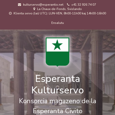
Skip
kulturservo@esperantio.net
+41 32 926 74 07
to
La Chaux-de-Fonds, Svislando
main
Klienta servo (laŭ UTC): LUN-VEN, 8h00-11h00 kaj 14h00-16h00
content
Menuo
Ensalutu
de
uzanto
Esperanta
Kulturservo
Konsorcia magazeno de la
Esperanta Civito