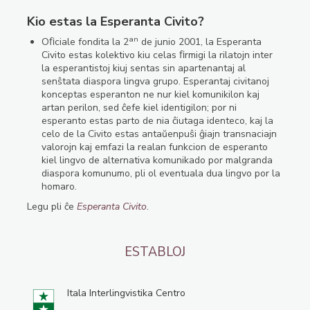
Kio estas la Esperanta Civito?
an
Oﬁciale fondita la 2
de junio 2001, la Esperanta
Civito estas kolektivo kiu celas ﬁrmigi la rilatojn inter
la esperantistoj kiuj sentas sin apartenantaj al
senŝtata diaspora lingva grupo. Esperantaj civitanoj
konceptas esperanton ne nur kiel komunikilon kaj
artan perilon, sed ĉefe kiel identigilon; por ni
esperanto estas parto de nia ĉiutaga identeco, kaj la
celo de la Civito estas antaŭenpuŝi ĝiajn transnaciajn
valorojn kaj emfazi la realan funkcion de esperanto
kiel lingvo de alternativa komunikado por malgranda
diaspora komunumo, pli ol eventuala dua lingvo por la
homaro.
Legu pli ĉe
Esperanta Civito
.
ESTABLOJ
Itala Interlingvistika Centro