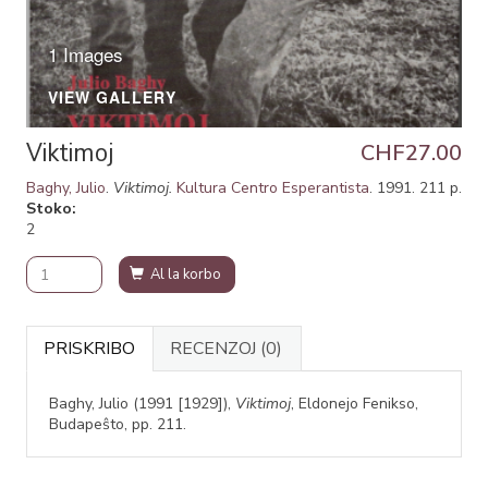
1 Images
VIEW GALLERY
Viktimoj
CHF27.00
Baghy, Julio
.
Viktimoj.
Kultura Centro Esperantista
. 1991. 211 p.
Stoko
2
Al la korbo
PRISKRIBO
RECENZOJ
(0)
Baghy, Julio (1991 [1929]),
Viktimoj
, Eldonejo Fenikso,
Budapeŝto, pp. 211.