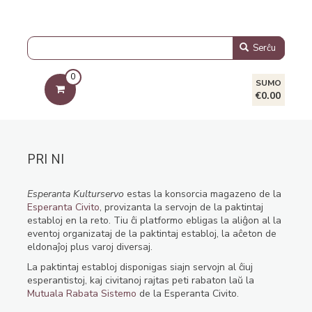
Serĉu
0
SUMO
€0.00
PRI NI
Esperanta Kulturservo
estas la konsorcia magazeno de la
Esperanta Civito
, provizanta la servojn de la paktintaj
establoj en la reto. Tiu ĉi platformo ebligas la aliĝon al la
eventoj organizataj de la paktintaj establoj, la aĉeton de
eldonaĵoj plus varoj diversaj.
La paktintaj establoj disponigas siajn servojn al ĉiuj
esperantistoj, kaj civitanoj rajtas peti rabaton laŭ la
Mutuala Rabata Sistemo
de la Esperanta Civito.