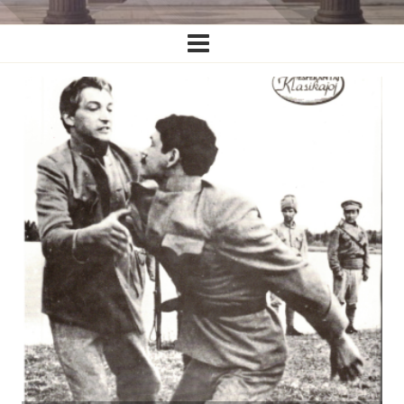
Ĉefa
navigado