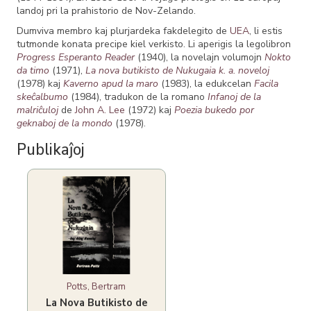
landoj pri la prahistorio de Nov-Zelando.
Dumviva membro kaj plurjardeka fakdelegito de
UEA
, li estis
tutmonde konata precipe kiel verkisto. Li aperigis la legolibron
Progress Esperanto Reader
(1940), la novelajn volumojn
Nokto
da timo
(1971),
La nova butikisto de Nukugaia k. a. noveloj
(1978) kaj
Kaverno apud la maro
(1983), la edukcelan
Facila
skeĉalbumo
(1984), tradukon de la romano
Infanoj de la
malriĉuloj
de
John A. Lee
(1972) kaj
Poezia bukedo por
geknaboj de la mondo
(1978).
Publikaĵoj
Potts, Bertram
La Nova Butikisto de