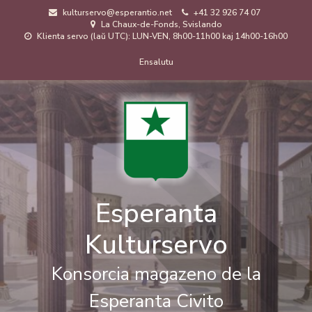
Skip
kulturservo@esperantio.net
+41 32 926 74 07
to
La Chaux-de-Fonds, Svislando
main
Klienta servo (laŭ UTC): LUN-VEN, 8h00-11h00 kaj 14h00-16h00
content
Menuo
Ensalutu
de
uzanto
Esperanta
Kulturservo
Konsorcia magazeno de la
Esperanta Civito