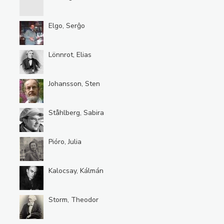
Elgo, Serĝo
Lönnrot, Elias
Johansson, Sten
Ståhlberg, Sabira
Pióro, Julia
Kalocsay, Kálmán
Storm, Theodor