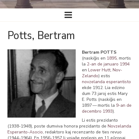
Ĉefa
navigado
Potts, Bertram
Bertram POTTS
(naskiĝis en
1895
, mortis
la
2-an de januaro
1994
en
Lower Hutt
,
Nov-
Zelando
) estis
novzelanda esperantisto
ekde 1912. Lia edzino
dum 73 jaroj estis Mary
E. Potts (naskiĝis en
1897 — mortis la
9-an de
decembro
1993
).
Li estis prezidanto
(1938-1948), poste dumviva honora prezidanto de
Novzelanda
Esperanto-Asocio
, redaktoro kaj recenzanto de ties revuo
(1944-1964). En 1956-1957 li vojaĝe prelegis en 11 eŭropaj