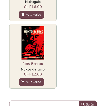
Nukugaia
CHF16.00
Al la korbo
Potts, Bertram
Nokto da timo
CHF12.00
Al la korbo
Serĉu