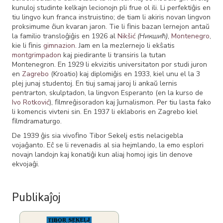
kunuloj studinte kelkajn lecionojn pli frue ol ili. Li perfektiĝis en
tiu lingvo kun franca instruistino; de tiam li akiris novan lingvon
proksimume ĉiun kvaran jaron. Tie li ﬁnis bazan lernejon antaŭ
la familio transloĝiĝis en 1926 al
Nikšić
(Никшић)
,
Montenegro
,
kie li ﬁnis
gimnazion
. Jam en la mezlernejo li ekŝatis
montgrimpadon
kaj piedirante li transiris la tutan
Montenegron. En 1929 li ekvizitis universitaton por studi juron
en
Zagrebo
(Kroatio) kaj diplomiĝis en 1933, kiel unu el la 3
plej junaj studentoj. En tiuj samaj jaroj li ankaŭ lernis
pentrarton, skulptadon, la lingvon Esperanto (en la kurso de
Ivo Rotković
), ﬁlmreĝisoradon kaj ĵurnalismon. Per tiu lasta fako
li komencis vivteni sin. En 1937 li eklaboris en Zagrebo kiel
ﬁlmdramaturgo.
De 1939 ĝis sia vivoﬁno Tibor Sekelj estis nelacigebla
vojaĝanto. Eĉ se li revenadis al sia hejmlando, la emo esplori
novajn landojn kaj konatiĝi kun aliaj homoj igis lin denove
ekvojaĝi.
Publikaĵoj