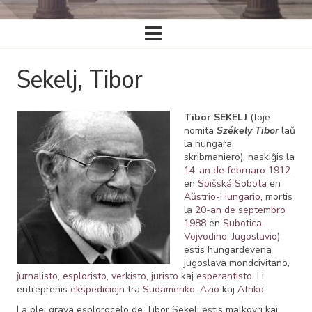
Ĉefa
navigado
Sekelj, Tibor
Tibor SEKELJ
(foje
nomita
Székely Tibor
laŭ
la hungara
skribmaniero), naskiĝis la
14-an de februaro
1912
en
Spišská Sobota
en
Aŭstrio-Hungario
, mortis
la
20-an de septembro
1988
en
Subotica
,
Vojvodino
,
Jugoslavio
)
estis hungardevena
jugoslava mondcivitano,
ĵurnalisto
,
esploristo
,
verkisto
,
juristo
kaj
esperantisto
. Li
entreprenis
ekspediciojn
tra
Sudameriko
,
Azio
kaj
Afriko
.
La plej grava esplorocelo de Tibor Sekelj estis malkovri kaj