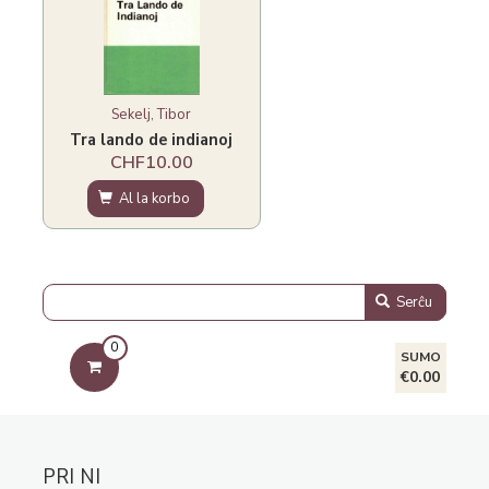
Sekelj, Tibor
Tra lando de indianoj
CHF10.00
Al la korbo
Serĉu
0
SUMO
€0.00
PRI NI