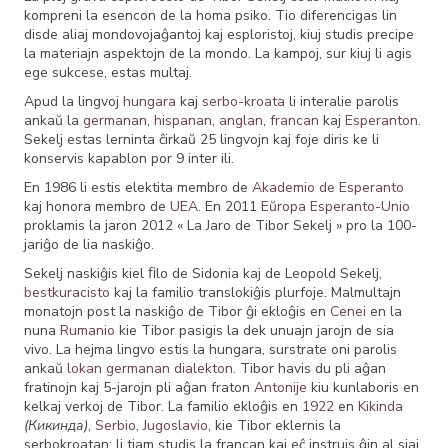
kompreni la esencon de la homa psiko. Tio diferencigas lin
disde aliaj mondovojaĝantoj kaj esploristoj, kiuj studis precipe
la materiajn aspektojn de la mondo. La kampoj, sur kiuj li agis
ege sukcese, estas multaj.
Apud la lingvoj
hungara
kaj
serbo-kroata
li interalie parolis
ankaŭ la
germanan
,
hispanan
,
anglan
,
francan
kaj
Esperanton
.
Sekelj estas lerninta ĉirkaŭ 25 lingvojn kaj foje diris ke li
konservis kapablon por 9 inter ili.
En 1986 li estis elektita membro de
Akademio de Esperanto
kaj honora membro de
UEA
. En 2011
Eŭropa Esperanto-Unio
proklamis la jaron 2012 « La Jaro de Tibor Sekelj » pro la 100-
jariĝo de lia naskiĝo.
Sekelj naskiĝis kiel ﬁlo de Sidonia kaj de Leopold Sekelj,
bestkuracisto
kaj la familio translokiĝis plurfoje. Malmultajn
monatojn post la naskiĝo de Tibor ĝi ekloĝis en
Cenei
en la
nuna
Rumanio
kie Tibor pasigis la dek unuajn jarojn de sia
vivo. La hejma lingvo estis la hungara, surstrate oni parolis
ankaŭ
lokan germanan dialekton
. Tibor havis du pli aĝan
fratinojn kaj 5-jarojn pli aĝan fraton
Antonije
kiu kunlaboris en
kelkaj verkoj de Tibor. La familio ekloĝis en
1922
en
Kikinda
(Кикинда)
,
Serbio
,
Jugoslavio
, kie Tibor eklernis la
serbokroatan; li tiam studis la francan kaj eĉ instruis ĝin al siaj