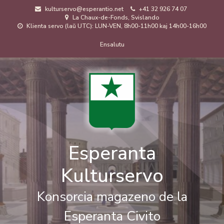
Skip
kulturservo@esperantio.net
+41 32 926 74 07
to
La Chaux-de-Fonds, Svislando
main
Klienta servo (laŭ UTC): LUN-VEN, 8h00-11h00 kaj 14h00-16h00
content
Menuo
Ensalutu
de
uzanto
Esperanta
Kulturservo
Konsorcia magazeno de la
Esperanta Civito