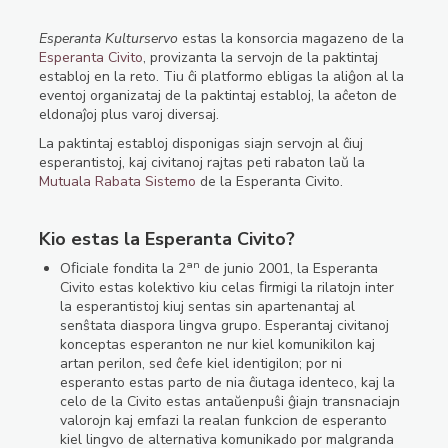
Esperanta Kulturservo
estas la konsorcia magazeno de la
Esperanta Civito
, provizanta la servojn de la paktintaj
establoj en la reto. Tiu ĉi platformo ebligas la aliĝon al la
eventoj organizataj de la paktintaj establoj, la aĉeton de
eldonaĵoj plus varoj diversaj.
La paktintaj establoj disponigas siajn servojn al ĉiuj
esperantistoj, kaj civitanoj rajtas peti rabaton laŭ la
Mutuala Rabata Sistemo
de la Esperanta Civito.
Kio estas la Esperanta Civito?
an
Oﬁciale fondita la 2
de junio 2001, la Esperanta
Civito estas kolektivo kiu celas ﬁrmigi la rilatojn inter
la esperantistoj kiuj sentas sin apartenantaj al
senŝtata diaspora lingva grupo. Esperantaj civitanoj
konceptas esperanton ne nur kiel komunikilon kaj
artan perilon, sed ĉefe kiel identigilon; por ni
esperanto estas parto de nia ĉiutaga identeco, kaj la
celo de la Civito estas antaŭenpuŝi ĝiajn transnaciajn
valorojn kaj emfazi la realan funkcion de esperanto
kiel lingvo de alternativa komunikado por malgranda