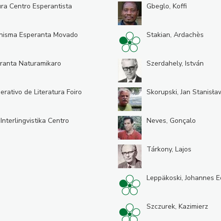
ura Centro Esperantista
Gbeglo, Koffi
nisma Esperanta Movado
Stakian, Ardachès
ranta Naturamikaro
Szerdahely, István
erativo de Literatura Foiro
Skorupski, Jan Stanisła
 Interlingvistika Centro
Neves, Gonçalo
Tárkony, Lajos
Leppäkoski, Johannes E
Szczurek, Kazimierz