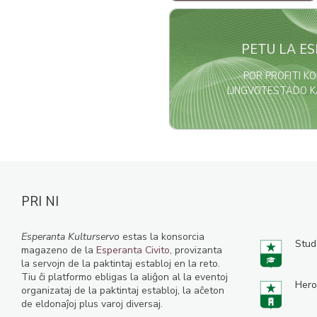
Bildo
PETU LA E
POR PROFITI K
LINGVOTESTADO KA
PRI NI
Esperanta Kulturservo
estas la konsorcia
Stud
magazeno de la
Esperanta Civito
, provizanta
la servojn de la paktintaj establoj en la reto.
Tiu ĉi platformo ebligas la aliĝon al la eventoj
Hero
organizataj de la paktintaj establoj, la aĉeton
de eldonaĵoj plus varoj diversaj.