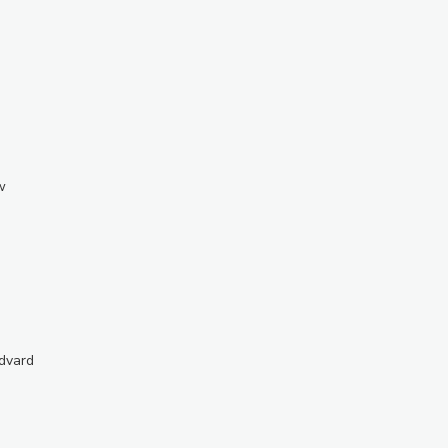
w
dvard