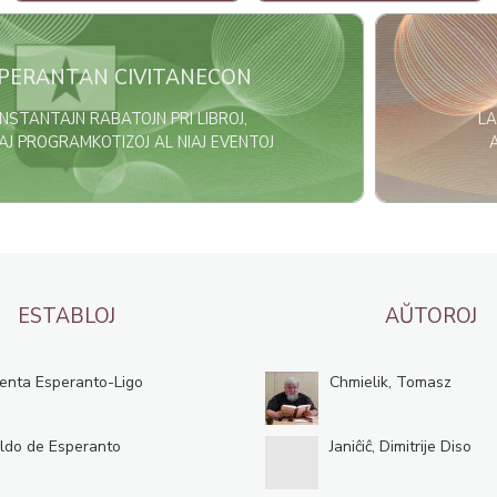
Bildo
SPERANTAN CIVITANECON
ONSTANTAJN RABATOJN PRI LIBROJ,
LA
J PROGRAMKOTIZOJ AL NIAJ EVENTOJ
ESTABLOJ
AŬTOROJ
enta Esperanto-Ligo
Chmielik, Tomasz
ldo de Esperanto
Janiĉiĉ, Dimitrije Diso