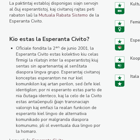
La paktintaj establoj disponigas siajn servojn
Kult
al ĉiuj esperantistoj, kaj civitanoj rajtas peti
rabaton laŭ la
Mutuala Rabata Sistemo
de la
Esperanta Civito.
Femi
Kio estas la Esperanta Civito?
Espe
an
Oﬁciale fondita la 2
de junio 2001, la
Esperanta Civito estas kolektivo kiu celas
Koop
ﬁrmigi la rilatojn inter la esperantistoj kiuj
sentas sin apartenantaj al senŝtata
diaspora lingva grupo. Esperantaj civitanoj
Itala
konceptas esperanton ne nur kiel
komunikilon kaj artan perilon, sed ĉefe kiel
identigilon; por ni esperanto estas parto de
nia ĉiutaga identeco, kaj la celo de la Civito
estas antaŭenpuŝi ĝiajn transnaciajn
valorojn kaj emfazi la realan funkcion de
esperanto kiel lingvo de alternativa
komunikado por malgranda diaspora
komunumo, pli ol eventuala dua lingvo por
la homaro.