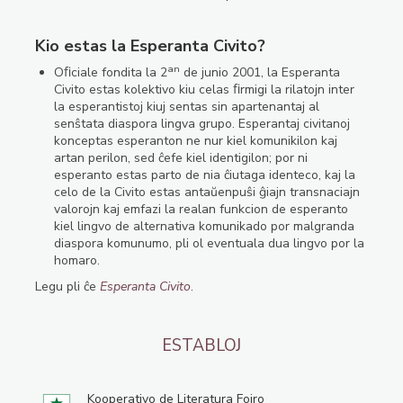
Kio estas la Esperanta Civito?
an
Oﬁciale fondita la 2
de junio 2001, la Esperanta
Civito estas kolektivo kiu celas ﬁrmigi la rilatojn inter
la esperantistoj kiuj sentas sin apartenantaj al
senŝtata diaspora lingva grupo. Esperantaj civitanoj
konceptas esperanton ne nur kiel komunikilon kaj
artan perilon, sed ĉefe kiel identigilon; por ni
esperanto estas parto de nia ĉiutaga identeco, kaj la
celo de la Civito estas antaŭenpuŝi ĝiajn transnaciajn
valorojn kaj emfazi la realan funkcion de esperanto
kiel lingvo de alternativa komunikado por malgranda
diaspora komunumo, pli ol eventuala dua lingvo por la
homaro.
Legu pli ĉe
Esperanta Civito
.
ESTABLOJ
Kooperativo de Literatura Foiro