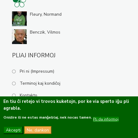
Fleury, Normand
Benczik, Vilmos
PLIAJ INFORMOJ
Pri ni (Impressum)
Terminoj kaj kondiĉoj
Kontakto
En tiu ĉi retejo vi trovos kuketojn, por ke via sperto iĝu pli
agrabla.
Onidire ili ne estas manĝeblaj, nek nocas tamen.
Kopirajto ©2019-2026 Esperanta Kulturservo · Ĉiuj rajtoj rezervitaj.
Pli da informoj
Dizajno de
OPTASY
Programo de
Tramontána
Akcepti
Ne, dankon
Funkcio de
Drupal