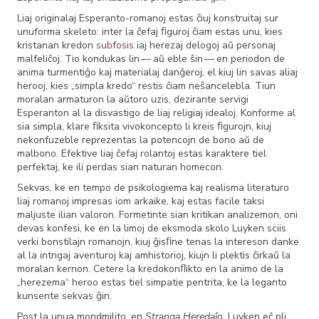
Liaj originalaj Esperanto-romanoj estas ĉiuj konstruitaj sur
unuforma skeleto: inter la ĉefaj ﬁguroj ĉiam estas unu, kies
kristanan kredon
subfosis
iaj herezaj delogoj aŭ personaj
malfeliĉoj. Tio kondukas lin — aŭ eble ŝin — en periodon de
anima turmentiĝo kaj materialaj danĝeroj, el kiuj lin savas aliaj
herooj, kies „simpla kredo“ restis ĉiam neŝancelebla. Tiun
moralan armaturon la aŭtoro uzis, dezirante servigi
Esperanton al la disvastigo de liaj religiaj idealoj. Konforme al
sia simpla, klare ﬁksita vivokoncepto li kreis ﬁgurojn, kiuj
nekonfuzeble reprezentas la potencojn de bono aŭ de
malbono. Efektive liaj ĉefaj rolantoj estas karaktere tiel
perfektaj, ke ili perdas sian naturan homecon.
Sekvas, ke en tempo de psikologiema kaj realisma literaturo
liaj romanoj impresas iom arkaike, kaj estas facile taksi
maljuste ilian valoron. Formetinte sian kritikan analizemon, oni
devas konfesi, ke en la limoj de eksmoda skolo Luyken sciis
verki bonstilajn romanojn, kiuj ĝisﬁne tenas la intereson danke
al la intrigaj aventuroj kaj amhistorioj, kiujn li plektis ĉirkaŭ la
moralan kernon. Cetere la kredokonﬂikto en la animo de la
„herezema“ heroo estas tiel simpatie pentrita, ke la leganto
kunsente sekvas ĝin.
Post la unua mondmilito, en
Stranga Heredaĵo,
Luyken eĉ pli