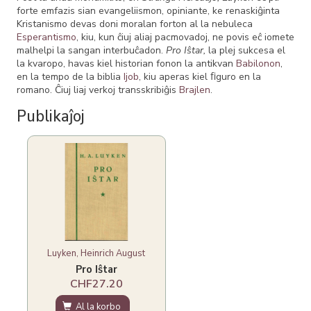
forte emfazis sian evangeliismon, opiniante, ke renaskiĝinta
Kristanismo devas doni moralan forton al la nebuleca
Esperantismo
, kiu, kun ĉiuj aliaj pacmovadoj, ne povis eĉ iomete
malhelpi la sangan interbuĉadon.
Pro Iŝtar,
la plej sukcesa el
la kvaropo, havas kiel historian fonon la antikvan
Babilonon
,
en la tempo de la biblia
Ijob
, kiu aperas kiel ﬁguro en la
romano. Ĉiuj liaj verkoj transskribiĝis
Brajlen
.
Publikaĵoj
Luyken, Heinrich August
Pro Iŝtar
CHF27.20
Al la korbo