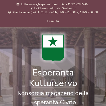
Skip
kulturservo@esperantio.net
+41 32 926 74 07
to
La Chaux-de-Fonds, Svislando
main
Klienta servo (laŭ UTC): LUN-VEN, 8h00-11h00 kaj 14h00-16h00
content
Menuo
Ensalutu
de
uzanto
Esperanta
Kulturservo
Konsorcia magazeno de la
Esperanta Civito