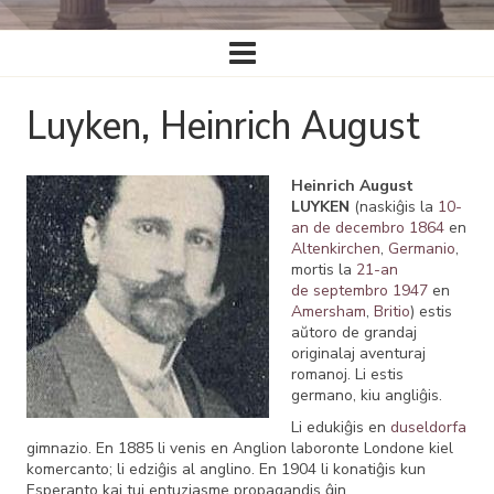
Ĉefa
navigado
Luyken, Heinrich August
Heinrich August
LUYKEN
(naskiĝis la
10-
an de decembro
1864
en
Altenkirchen
,
Germanio
,
mortis la
21-an
de septembro
1947
en
Amersham
,
Britio
) estis
aŭtoro de grandaj
originalaj aventuraj
romanoj. Li estis
germano, kiu angliĝis.
Li edukiĝis en
duseldorfa
gimnazio. En 1885 li venis en Anglion laboronte Londone kiel
komercanto; li edziĝis al anglino. En 1904 li konatiĝis kun
Esperanto kaj tuj entuziasme propagandis ĝin.