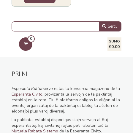
Serĉu
0
SUMO
€0.00
PRI NI
Esperanta Kulturservo
estas la konsorcia magazeno de la
Esperanta Civito
, provizanta la servojn de la paktintaj
establoj en la reto. Tiu ĉi platformo ebligas la aliĝon al la
eventoj organizataj de la paktintaj establoj, la aĉeton de
eldonaĵoj plus varoj diversaj.
La paktintaj establoj disponigas siajn servojn al ĉiuj
esperantistoj, kaj civitanoj rajtas peti rabaton laŭ la
Mutuala Rabata Sistemo
de la Esperanta Civito.