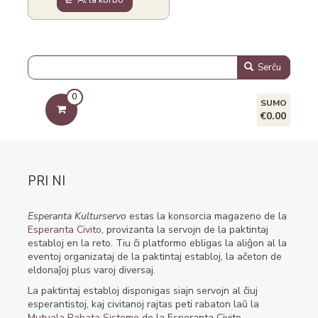
Al la korbo
Serĉu
0
SUMO
€0.00
PRI NI
Esperanta Kulturservo
estas la konsorcia magazeno de la
Esperanta Civito
, provizanta la servojn de la paktintaj
establoj en la reto. Tiu ĉi platformo ebligas la aliĝon al la
eventoj organizataj de la paktintaj establoj, la aĉeton de
eldonaĵoj plus varoj diversaj.
La paktintaj establoj disponigas siajn servojn al ĉiuj
esperantistoj, kaj civitanoj rajtas peti rabaton laŭ la
Mutuala Rabata Sistemo
de la Esperanta Civito.