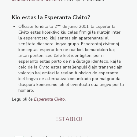
Kio estas la Esperanta Civito?
an
Oﬁciale fondita la 2
de junio 2001, la Esperanta
Civito estas kolektivo kiu celas ﬁrmigi la rilatojn inter
la esperantistoj kiuj sentas sin apartenantaj al
senŝtata diaspora lingva grupo. Esperantaj civitanoj
konceptas esperanton ne nur kiel komunikilon kaj
artan perilon, sed ĉefe kiel identigilon; por ni
esperanto estas parto de nia ĉiutaga identeco, kaj la
celo de la Civito estas antaŭenpuŝi ĝiajn transnaciajn
valorojn kaj emfazi la realan funkcion de esperanto
kiel lingvo de alternativa komunikado por malgranda
diaspora komunumo, pli ol eventuala dua lingvo por la
homaro.
Legu pli ĉe
Esperanta Civito
.
ESTABLOJ