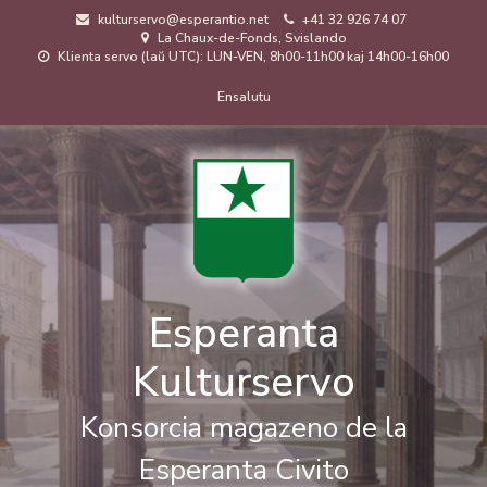
Skip
kulturservo@esperantio.net
+41 32 926 74 07
to
La Chaux-de-Fonds, Svislando
main
Klienta servo (laŭ UTC): LUN-VEN, 8h00-11h00 kaj 14h00-16h00
content
Menuo
Ensalutu
de
uzanto
Esperanta
Kulturservo
Konsorcia magazeno de la
Esperanta Civito