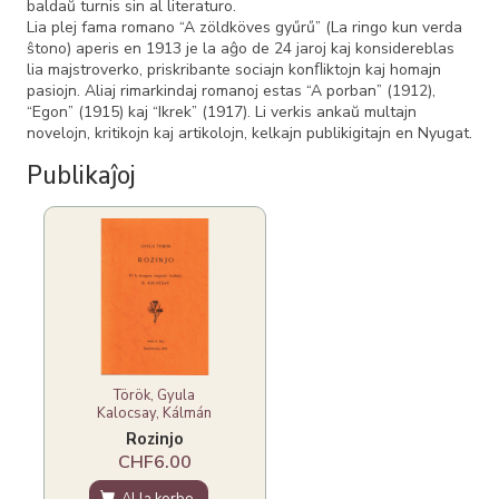
baldaŭ turnis sin al literaturo.
Lia plej fama romano “A zöldköves gyűrű” (La ringo kun verda
ŝtono) aperis en 1913 je la aĝo de 24 jaroj kaj konsidereblas
lia majstroverko, priskribante sociajn konﬂiktojn kaj homajn
pasiojn. Aliaj rimarkindaj romanoj estas “A porban” (1912),
“Egon” (1915) kaj “Ikrek” (1917). Li verkis ankaŭ multajn
novelojn, kritikojn kaj artikolojn, kelkajn publikigitajn en Nyugat.
Publikaĵoj
Török, Gyula
Kalocsay, Kálmán
Rozinjo
CHF6.00