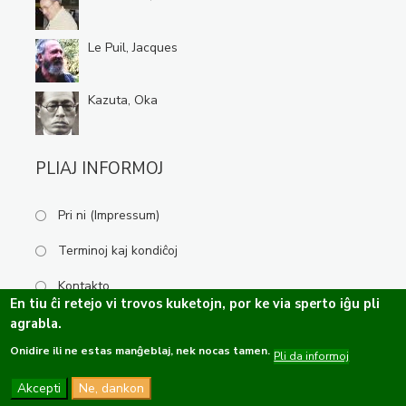
Le Puil, Jacques
Kazuta, Oka
PLIAJ INFORMOJ
Pri ni (Impressum)
Terminoj kaj kondiĉoj
Kontakto
En tiu ĉi retejo vi trovos kuketojn, por ke via sperto iĝu pli
agrabla.
Onidire ili ne estas manĝeblaj, nek nocas tamen.
Kopirajto ©2019-2026 Esperanta Kulturservo · Ĉiuj rajtoj rezervitaj.
Pli da informoj
Dizajno de
OPTASY
Programo de
Tramontána
Akcepti
Ne, dankon
Funkcio de
Drupal