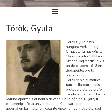
Ĉefa
navigado
Török, Gyula
Török Gyula estis
hungara verkisto kaj
ĵurnalisto. Li naskiĝis la
16-an de julio 1888 en
Simánd, kaj mortis la 20-
an de oktobro 1918 en
Budapeŝto, pro la
hispana gripo.
Török venis el malriĉa
familio: lia patro estis
brutogardisto de grafo
Károlyi en Simánd, kaj lia
patrino apartenis al nobila deveno. En la aĝo de 18 jaroj li
ekzameniĝis ĉe la universitato de Kolozvaro por studi
geograﬁon kaj historion, celante diplomon de instruisto, sed