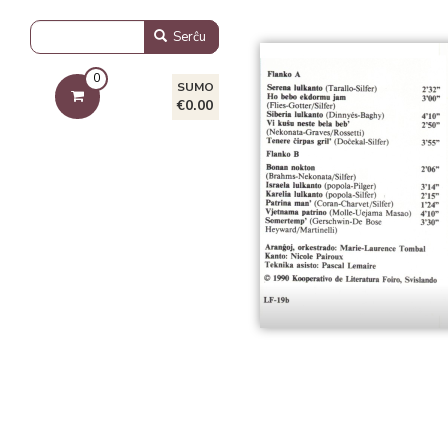
Serĉu
0
SUMO
€0.00