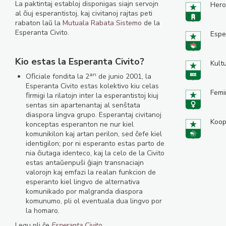
La paktintaj establoj disponigas siajn servojn
Hero
al ĉiuj esperantistoj, kaj civitanoj rajtas peti
rabaton laŭ la
Mutuala Rabata Sistemo
de la
Esperanta Civito.
Espe
Kio estas la Esperanta Civito?
Kult
an
Oﬁciale fondita la 2
de junio 2001, la
Esperanta Civito estas kolektivo kiu celas
Femi
ﬁrmigi la rilatojn inter la esperantistoj kiuj
sentas sin apartenantaj al senŝtata
diaspora lingva grupo. Esperantaj civitanoj
Koop
konceptas esperanton ne nur kiel
komunikilon kaj artan perilon, sed ĉefe kiel
identigilon; por ni esperanto estas parto de
nia ĉiutaga identeco, kaj la celo de la Civito
estas antaŭenpuŝi ĝiajn transnaciajn
valorojn kaj emfazi la realan funkcion de
esperanto kiel lingvo de alternativa
komunikado por malgranda diaspora
komunumo, pli ol eventuala dua lingvo por
la homaro.
Legu pli ĉe
Esperanta Civito
.