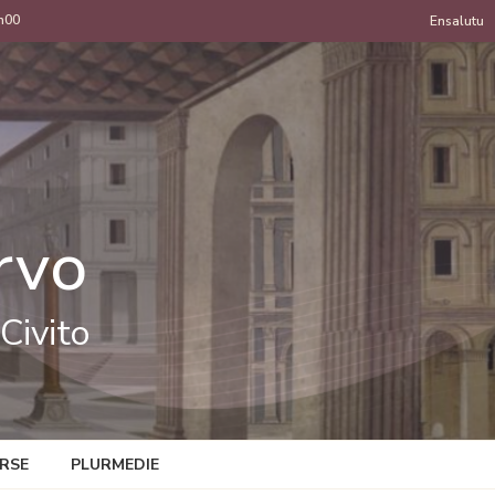
h00
Menu
Ensalutu
de
uzan
rvo
Civito
RSE
PLURMEDIE