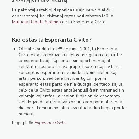
eldonaĵoj plus varoj diversaj.
La paktintaj establoj disponigas siajn servojn al ĉiuj
esperantistoj, kaj civitanoj rajtas peti rabaton laŭ la
Mutuala Rabata Sistemo
de la Esperanta Civito.
Kio estas la Esperanta Civito?
an
Oﬁciale fondita la 2
de junio 2001, la Esperanta
Civito estas kolektivo kiu celas ﬁrmigi la rilatojn inter
la esperantistoj kiuj sentas sin apartenantaj al
senŝtata diaspora lingva grupo. Esperantaj civitanoj
konceptas esperanton ne nur kiel komunikilon kaj
artan perilon, sed ĉefe kiel identigilon; por ni
esperanto estas parto de nia ĉiutaga identeco, kaj la
celo de la Civito estas antaŭenpuŝi ĝiajn transnaciajn
valorojn kaj emfazi la realan funkcion de esperanto
kiel lingvo de alternativa komunikado por malgranda
diaspora komunumo, pli ol eventuala dua lingvo por la
homaro.
Legu pli ĉe
Esperanta Civito
.