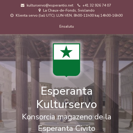
Skip
kulturservo@esperantio.net
+41 32 926 74 07
to
La Chaux-de-Fonds, Svislando
main
Klienta servo (laŭ UTC): LUN-VEN, 8h00-11h00 kaj 14h00-16h00
content
Menuo
Ensalutu
de
uzanto
Esperanta
Kulturservo
Konsorcia magazeno de la
Esperanta Civito