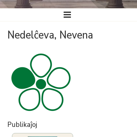
Ĉefa
navigado
Nedelĉeva, Nevena
Publikaĵoj