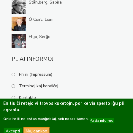
Ståhlberg, Sabira
Ó Cuirc, Liam
Elgo, Serĝo
PLIAJ INFORMOJ
Pri ni (Impressum)
Terminoj kaj kondiĉoj
Kontakto
En tiu ĉi retejo vi trovos kuketojn, por ke via sperto iĝu pli
agrabla.
Onidire ili ne estas manĝeblaj, nek nocas tamen.
Kopirajto ©2019-2026 Esperanta Kulturservo · Ĉiuj rajtoj rezervitaj.
Pli da informoj
Dizajno de
OPTASY
Programo de
Tramontána
Akcepti
Ne, dankon
Funkcio de
Drupal