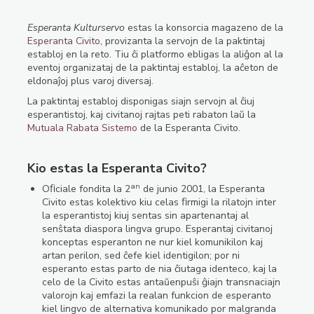
Esperanta Kulturservo
estas la konsorcia magazeno de la
Esperanta Civito
, provizanta la servojn de la paktintaj
establoj en la reto. Tiu ĉi platformo ebligas la aliĝon al la
eventoj organizataj de la paktintaj establoj, la aĉeton de
eldonaĵoj plus varoj diversaj.
La paktintaj establoj disponigas siajn servojn al ĉiuj
esperantistoj, kaj civitanoj rajtas peti rabaton laŭ la
Mutuala Rabata Sistemo
de la Esperanta Civito.
Kio estas la Esperanta Civito?
an
Oﬁciale fondita la 2
de junio 2001, la Esperanta
Civito estas kolektivo kiu celas ﬁrmigi la rilatojn inter
la esperantistoj kiuj sentas sin apartenantaj al
senŝtata diaspora lingva grupo. Esperantaj civitanoj
konceptas esperanton ne nur kiel komunikilon kaj
artan perilon, sed ĉefe kiel identigilon; por ni
esperanto estas parto de nia ĉiutaga identeco, kaj la
celo de la Civito estas antaŭenpuŝi ĝiajn transnaciajn
valorojn kaj emfazi la realan funkcion de esperanto
kiel lingvo de alternativa komunikado por malgranda