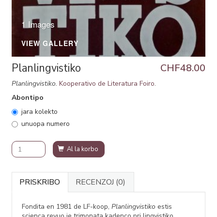
1 Images
VIEW GALLERY
Planlingvistiko
CHF48.00
Planlingvistiko.
Kooperativo de Literatura Foiro
.
Abontipo
jara kolekto
unuopa numero
Al la korbo
PRISKRIBO
RECENZOJ
(0)
Fondita en 1981 de LF-koop,
Planlingvistiko
estis
scienca revuo je trimonata kadenco pri lingvistiko,