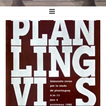
Ĉefa
navigado