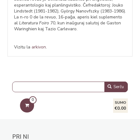
esperantologio kaj planlingvistiko. Ĉefredaktoroj: Jouko
Lindstedt (1981-1982), György Nanovfszky (1983-1986).
La n-ro 0 de la revuo, 16-paĝa, aperis kiel suplemento
al
Literatura Foiro
70, kun inaŭguraj salutoj de Gaston
Waringhien kaj Tazio Carlevaro.
Vizitu la
arkivon
.
Serĉu
0
SUMO
€0.00
PRI NI