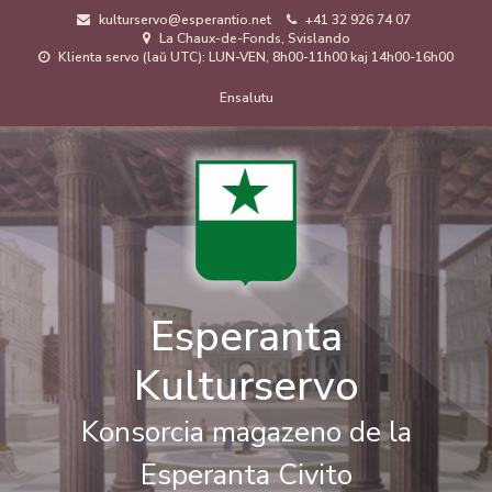
Skip
kulturservo@esperantio.net
+41 32 926 74 07
to
La Chaux-de-Fonds, Svislando
main
Klienta servo (laŭ UTC): LUN-VEN, 8h00-11h00 kaj 14h00-16h00
content
Menuo
Ensalutu
de
uzanto
Esperanta
Kulturservo
Konsorcia magazeno de la
Esperanta Civito