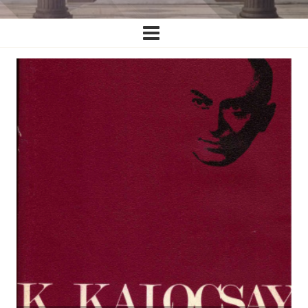
Ĉefa
navigado