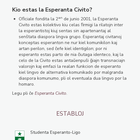
Kio estas la Esperanta Civito?
an
Oﬁciale fondita la 2
de junio 2001, la Esperanta
Civito estas kolektivo kiu celas ﬁrmigi la rilatojn inter
la esperantistoj kiuj sentas sin apartenantaj al
senŝtata diaspora lingva grupo. Esperantaj civitanoj
konceptas esperanton ne nur kiel komunikilon kaj
artan perilon, sed ĉefe kiel identigilon; por ni
esperanto estas parto de nia ĉiutaga identeco, kaj la
celo de la Civito estas antaŭenpuŝi ĝiajn transnaciajn
valorojn kaj emfazi la realan funkcion de esperanto
kiel lingvo de alternativa komunikado por malgranda
diaspora komunumo, pli ol eventuala dua lingvo por la
homaro.
Legu pli ĉe
Esperanta Civito
.
ESTABLOJ
Studenta Esperanto-Ligo