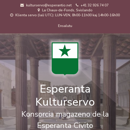
Skip
kulturservo@esperantio.net
+41 32 926 74 07
to
La Chaux-de-Fonds, Svislando
main
Klienta servo (laŭ UTC): LUN-VEN, 8h00-11h00 kaj 14h00-16h00
content
Menuo
Ensalutu
de
uzanto
Esperanta
Kulturservo
Konsorcia magazeno de la
Esperanta Civito