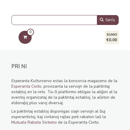
Serĉu
0
SUMO
€0.00
PRI NI
Esperanta Kulturservo
estas la konsorcia magazeno de la
Esperanta Civito
, provizanta la servojn de la paktintaj
establoj en la reto. Tiu ĉi platformo ebligas la aliĝon al la
eventoj organizataj de la paktintaj establoj, la aĉeton de
eldonaĵoj plus varoj diversaj.
La paktintaj establoj disponigas siajn servojn al ĉiuj
esperantistoj, kaj civitanoj rajtas peti rabaton laŭ la
Mutuala Rabata Sistemo
de la Esperanta Civito.