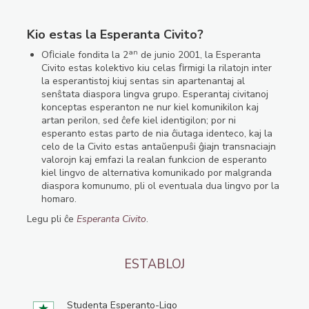
Kio estas la Esperanta Civito?
an
Oﬁciale fondita la 2
de junio 2001, la Esperanta
Civito estas kolektivo kiu celas ﬁrmigi la rilatojn inter
la esperantistoj kiuj sentas sin apartenantaj al
senŝtata diaspora lingva grupo. Esperantaj civitanoj
konceptas esperanton ne nur kiel komunikilon kaj
artan perilon, sed ĉefe kiel identigilon; por ni
esperanto estas parto de nia ĉiutaga identeco, kaj la
celo de la Civito estas antaŭenpuŝi ĝiajn transnaciajn
valorojn kaj emfazi la realan funkcion de esperanto
kiel lingvo de alternativa komunikado por malgranda
diaspora komunumo, pli ol eventuala dua lingvo por la
homaro.
Legu pli ĉe
Esperanta Civito
.
ESTABLOJ
Studenta Esperanto-Ligo