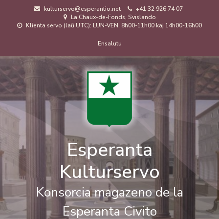
Skip
kulturservo@esperantio.net
+41 32 926 74 07
to
La Chaux-de-Fonds, Svislando
main
Klienta servo (laŭ UTC): LUN-VEN, 8h00-11h00 kaj 14h00-16h00
content
Menuo
Ensalutu
de
uzanto
Esperanta
Kulturservo
Konsorcia magazeno de la
Esperanta Civito