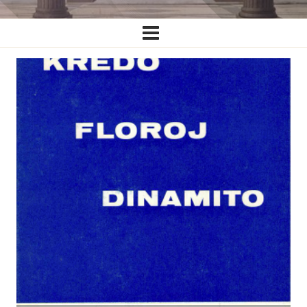
Ĉefa
navigado