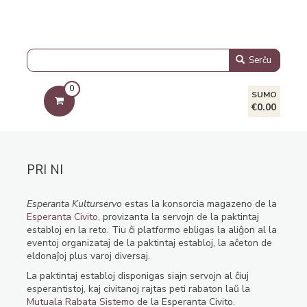
Serĉu
0
SUMO
€0.00
PRI NI
Esperanta Kulturservo
estas la konsorcia magazeno de la
Esperanta Civito
, provizanta la servojn de la paktintaj
establoj en la reto. Tiu ĉi platformo ebligas la aliĝon al la
eventoj organizataj de la paktintaj establoj, la aĉeton de
eldonaĵoj plus varoj diversaj.
La paktintaj establoj disponigas siajn servojn al ĉiuj
esperantistoj, kaj civitanoj rajtas peti rabaton laŭ la
Mutuala Rabata Sistemo
de la Esperanta Civito.