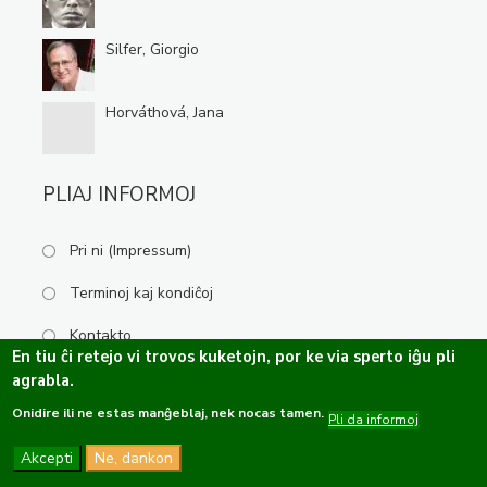
Silfer, Giorgio
Horváthová, Jana
PLIAJ INFORMOJ
Pri ni (Impressum)
Terminoj kaj kondiĉoj
Kontakto
En tiu ĉi retejo vi trovos kuketojn, por ke via sperto iĝu pli
agrabla.
Onidire ili ne estas manĝeblaj, nek nocas tamen.
Kopirajto ©2019-2026 Esperanta Kulturservo · Ĉiuj rajtoj rezervitaj.
Pli da informoj
Dizajno de
OPTASY
Programo de
Tramontána
Akcepti
Ne, dankon
Funkcio de
Drupal