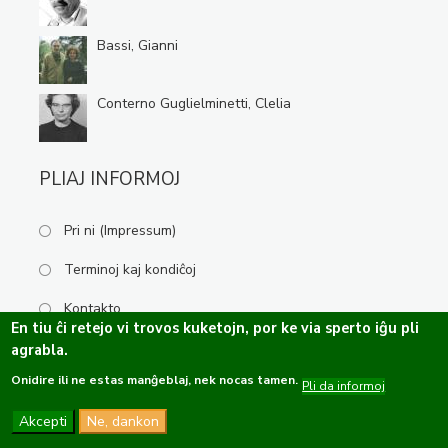
Bassi, Gianni
Conterno Guglielminetti, Clelia
PLIAJ INFORMOJ
Pri ni (Impressum)
Terminoj kaj kondiĉoj
Kontakto
En tiu ĉi retejo vi trovos kuketojn, por ke via sperto iĝu pli
agrabla.
Onidire ili ne estas manĝeblaj, nek nocas tamen.
Kopirajto ©2019-2026 Esperanta Kulturservo · Ĉiuj rajtoj rezervitaj.
Pli da informoj
Dizajno de
OPTASY
Programo de
Tramontána
Akcepti
Ne, dankon
Funkcio de
Drupal