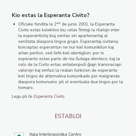
Kio estas la Esperanta Civito?
an
Oﬁciale fondita la 2
de junio 2001, la Esperanta
Civito estas kolektivo kiu celas ﬁrmigi la rilatojn inter
la esperantistoj kiuj sentas sin apartenantaj al
senŝtata diaspora lingva grupo. Esperantaj civitanoj
konceptas esperanton ne nur kiel komunikilon kaj
artan perilon, sed ĉefe kiel identigilon; por ni
esperanto estas parto de nia ĉiutaga identeco, kaj la
celo de la Civito estas antaŭenpuŝi ĝiajn transnaciajn
valorojn kaj emfazi la realan funkcion de esperanto
kiel lingvo de alternativa komunikado por malgranda
diaspora komunumo, pli ol eventuala dua lingvo por la
homaro.
Legu pli ĉe
Esperanta Civito
.
ESTABLOJ
Itala Interlingvistika Centro