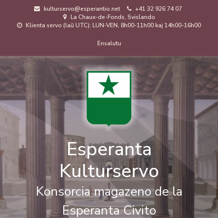
Skip
kulturservo@esperantio.net
+41 32 926 74 07
to
La Chaux-de-Fonds, Svislando
main
Klienta servo (laŭ UTC): LUN-VEN, 8h00-11h00 kaj 14h00-16h00
content
Menuo
Ensalutu
de
uzanto
Esperanta
Kulturservo
Konsorcia magazeno de la
Esperanta Civito