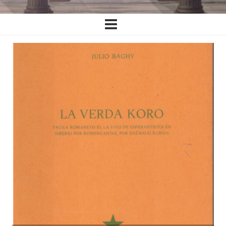
Ĉefa
navigado