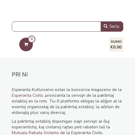
Serĉu
0
SUMO
€0.00
PRI NI
Esperanta Kulturservo
estas la konsorcia magazeno de la
Esperanta Civito
, provizanta la servojn de la paktintaj
establoj en la reto. Tiu ĉi platformo ebligas la aliĝon al la
eventoj organizataj de la paktintaj establoj, la aĉeton de
eldonaĵoj plus varoj diversaj.
La paktintaj establoj disponigas siajn servojn al ĉiuj
esperantistoj, kaj civitanoj rajtas peti rabaton laŭ la
Mutuala Rabata Sistemo
de la Esperanta Civito.