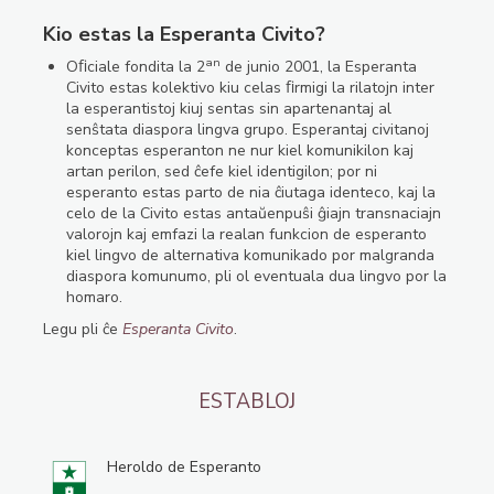
Kio estas la Esperanta Civito?
an
Oﬁciale fondita la 2
de junio 2001, la Esperanta
Civito estas kolektivo kiu celas ﬁrmigi la rilatojn inter
la esperantistoj kiuj sentas sin apartenantaj al
senŝtata diaspora lingva grupo. Esperantaj civitanoj
konceptas esperanton ne nur kiel komunikilon kaj
artan perilon, sed ĉefe kiel identigilon; por ni
esperanto estas parto de nia ĉiutaga identeco, kaj la
celo de la Civito estas antaŭenpuŝi ĝiajn transnaciajn
valorojn kaj emfazi la realan funkcion de esperanto
kiel lingvo de alternativa komunikado por malgranda
diaspora komunumo, pli ol eventuala dua lingvo por la
homaro.
Legu pli ĉe
Esperanta Civito
.
ESTABLOJ
Heroldo de Esperanto