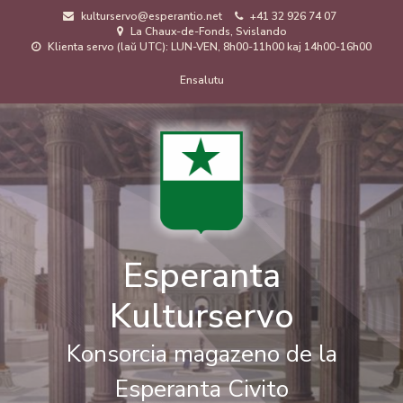
Skip
kulturservo@esperantio.net
+41 32 926 74 07
to
La Chaux-de-Fonds, Svislando
main
Klienta servo (laŭ UTC): LUN-VEN, 8h00-11h00 kaj 14h00-16h00
content
Menuo
Ensalutu
de
uzanto
Esperanta
Kulturservo
Konsorcia magazeno de la
Esperanta Civito