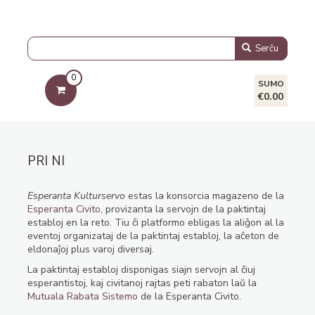
Serĉu
0
SUMO
€0.00
PRI NI
Esperanta Kulturservo
estas la konsorcia magazeno de la
Esperanta Civito
, provizanta la servojn de la paktintaj
establoj en la reto. Tiu ĉi platformo ebligas la aliĝon al la
eventoj organizataj de la paktintaj establoj, la aĉeton de
eldonaĵoj plus varoj diversaj.
La paktintaj establoj disponigas siajn servojn al ĉiuj
esperantistoj, kaj civitanoj rajtas peti rabaton laŭ la
Mutuala Rabata Sistemo
de la Esperanta Civito.