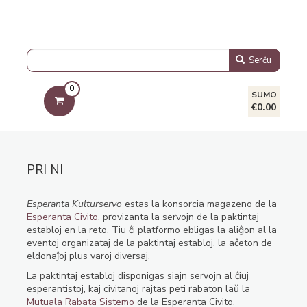
Serĉu
0
SUMO
€0.00
PRI NI
Esperanta Kulturservo
estas la konsorcia magazeno de la
Esperanta Civito
, provizanta la servojn de la paktintaj
establoj en la reto. Tiu ĉi platformo ebligas la aliĝon al la
eventoj organizataj de la paktintaj establoj, la aĉeton de
eldonaĵoj plus varoj diversaj.
La paktintaj establoj disponigas siajn servojn al ĉiuj
esperantistoj, kaj civitanoj rajtas peti rabaton laŭ la
Mutuala Rabata Sistemo
de la Esperanta Civito.