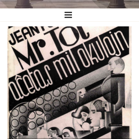
Ĉefa
navigado