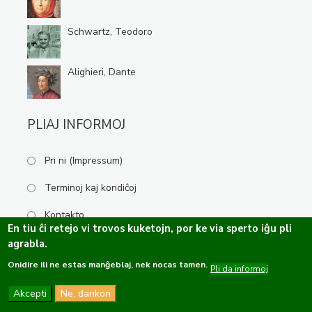
Schwartz, Teodoro
Alighieri, Dante
PLIAJ INFORMOJ
Pri ni (Impressum)
Terminoj kaj kondiĉoj
Kontakto
En tiu ĉi retejo vi trovos kuketojn, por ke via sperto iĝu pli
agrabla.
Onidire ili ne estas manĝeblaj, nek nocas tamen.
Kopirajto ©2019-2026 Esperanta Kulturservo · Ĉiuj rajtoj rezervitaj.
Pli da informoj
Dizajno de
OPTASY
Programo de
Tramontána
Akcepti
Ne, dankon
Funkcio de
Drupal