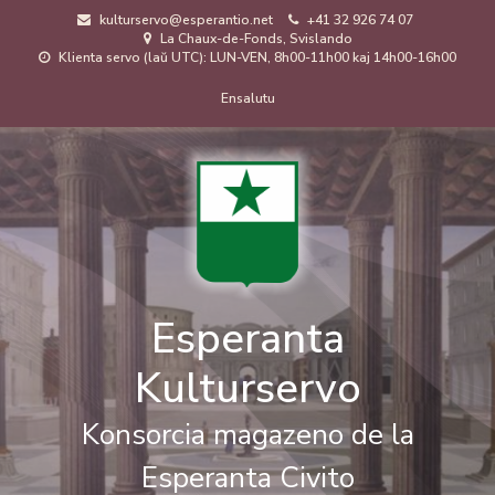
Skip
kulturservo@esperantio.net
+41 32 926 74 07
to
La Chaux-de-Fonds, Svislando
main
Klienta servo (laŭ UTC): LUN-VEN, 8h00-11h00 kaj 14h00-16h00
content
Menuo
Ensalutu
de
uzanto
Esperanta
Kulturservo
Konsorcia magazeno de la
Esperanta Civito