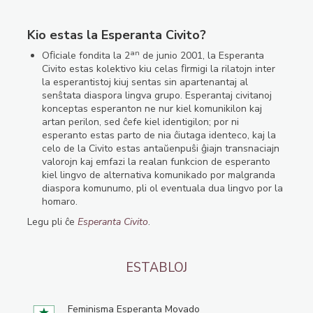
Kio estas la Esperanta Civito?
an
Oﬁciale fondita la 2
de junio 2001, la Esperanta
Civito estas kolektivo kiu celas ﬁrmigi la rilatojn inter
la esperantistoj kiuj sentas sin apartenantaj al
senŝtata diaspora lingva grupo. Esperantaj civitanoj
konceptas esperanton ne nur kiel komunikilon kaj
artan perilon, sed ĉefe kiel identigilon; por ni
esperanto estas parto de nia ĉiutaga identeco, kaj la
celo de la Civito estas antaŭenpuŝi ĝiajn transnaciajn
valorojn kaj emfazi la realan funkcion de esperanto
kiel lingvo de alternativa komunikado por malgranda
diaspora komunumo, pli ol eventuala dua lingvo por la
homaro.
Legu pli ĉe
Esperanta Civito
.
ESTABLOJ
Feminisma Esperanta Movado