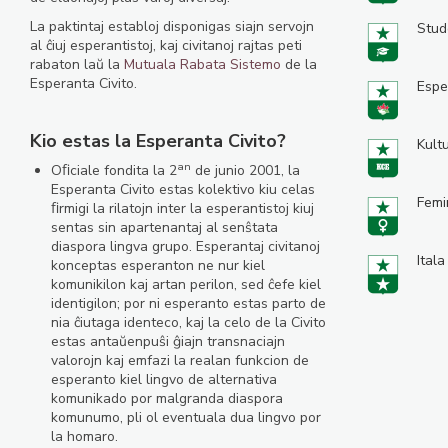
La paktintaj establoj disponigas siajn servojn
Stud
al ĉiuj esperantistoj, kaj civitanoj rajtas peti
rabaton laŭ la
Mutuala Rabata Sistemo
de la
Esperanta Civito.
Espe
Kio estas la Esperanta Civito?
Kult
an
Oﬁciale fondita la 2
de junio 2001, la
Esperanta Civito estas kolektivo kiu celas
Femi
ﬁrmigi la rilatojn inter la esperantistoj kiuj
sentas sin apartenantaj al senŝtata
diaspora lingva grupo. Esperantaj civitanoj
Itala
konceptas esperanton ne nur kiel
komunikilon kaj artan perilon, sed ĉefe kiel
identigilon; por ni esperanto estas parto de
nia ĉiutaga identeco, kaj la celo de la Civito
estas antaŭenpuŝi ĝiajn transnaciajn
valorojn kaj emfazi la realan funkcion de
esperanto kiel lingvo de alternativa
komunikado por malgranda diaspora
komunumo, pli ol eventuala dua lingvo por
la homaro.