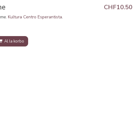
me
CHF10.50
sme.
Kultura Centro Esperantista
.
Al la korbo