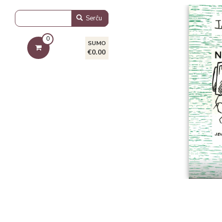
Serĉu
0
SUMO
€0.00