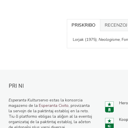
PRISKRIBO
RECENZO
Lorjak (1975),
Neologisme
, Fo
PRI NI
Esperanta Kulturservo
estas la konsorcia
Hero
magazeno de la
Esperanta Civito
, provizanta
la servojn de la paktintaj establoj en la reto.
Tiu ĉi platformo ebligas la aliĝon al la eventoj
Koop
organizataj de la paktintaj establoj, la aĉeton
de eldonaĵoj plus varoj diversaj.