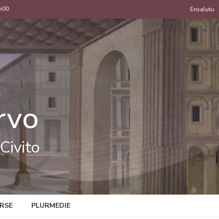
h00
Menu
Ensalutu
de
uzan
rvo
Civito
RSE
PLURMEDIE