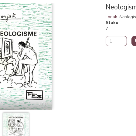
Neologis
Lorjak
.
Neologi
Stoko
7
1 / 1