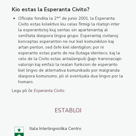
Kio estas la Esperanta Civito?
an
Oﬁciale fondita la 2
de junio 2001, la Esperanta
Civito estas kolektivo kiu celas ﬁrmigi la rilatojn inter
la esperantistoj kiuj sentas sin apartenantaj al
senŝtata diaspora lingva grupo. Esperantaj civitanoj
konceptas esperanton ne nur kiel komunikilon kaj
artan perilon, sed ĉefe kiel identigilon; por ni
esperanto estas parto de nia ĉiutaga identeco, kaj la
celo de la Civito estas antaŭenpuŝi ĝiajn transnaciajn
valorojn kaj emfazi la realan funkcion de esperanto
kiel lingvo de alternativa komunikado por malgranda
diaspora komunumo, pli ol eventuala dua lingvo por la
homaro.
Legu pli ĉe
Esperanta Civito
.
ESTABLOJ
Itala Interlingvistika Centro