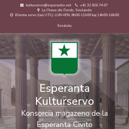
Skip
kulturservo@esperantio.net
+41 32 926 74 07
to
La Chaux-de-Fonds, Svislando
main
Klienta servo (laŭ UTC): LUN-VEN, 8h00-11h00 kaj 14h00-16h00
content
Menuo
Ensalutu
de
uzanto
Esperanta
Kulturservo
Konsorcia magazeno de la
Esperanta Civito