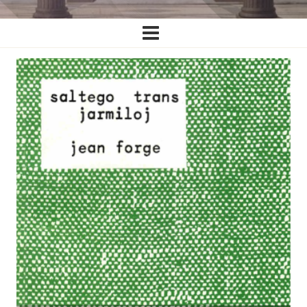
Ĉefa
navigado