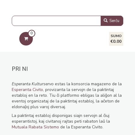
Serĉu
0
SUMO
€0.00
PRI NI
Esperanta Kulturservo
estas la konsorcia magazeno de la
Esperanta Civito
, provizanta la servojn de la paktintaj
establoj en la reto. Tiu ĉi platformo ebligas la aliĝon al la
eventoj organizataj de la paktintaj establoj, la aĉeton de
eldonaĵoj plus varoj diversaj.
La paktintaj establoj disponigas siajn servojn al ĉiuj
esperantistoj, kaj civitanoj rajtas peti rabaton laŭ la
Mutuala Rabata Sistemo
de la Esperanta Civito.