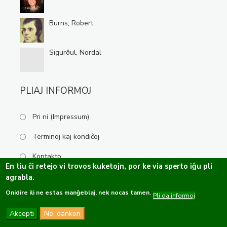
Burns, Robert
Sigurðul, Nordal
PLIAJ INFORMOJ
Pri ni (Impressum)
Terminoj kaj kondiĉoj
Kontakto
En tiu ĉi retejo vi trovos kuketojn, por ke via sperto iĝu pli
agrabla.
Onidire ili ne estas manĝeblaj, nek nocas tamen.
Kopirajto ©2019-2026 Esperanta Kulturservo · Ĉiuj rajtoj rezervitaj.
Pli da informoj
Dizajno de
OPTASY
Programo de
Tramontána
Akcepti
Ne, dankon
Funkcio de
Drupal