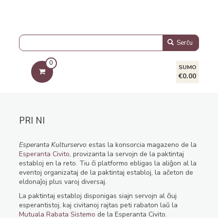
Serĉu
0
SUMO
€0.00
PRI NI
Esperanta Kulturservo
estas la konsorcia magazeno de la
Esperanta Civito
, provizanta la servojn de la paktintaj
establoj en la reto. Tiu ĉi platformo ebligas la aliĝon al la
eventoj organizataj de la paktintaj establoj, la aĉeton de
eldonaĵoj plus varoj diversaj.
La paktintaj establoj disponigas siajn servojn al ĉiuj
esperantistoj, kaj civitanoj rajtas peti rabaton laŭ la
Mutuala Rabata Sistemo
de la Esperanta Civito.