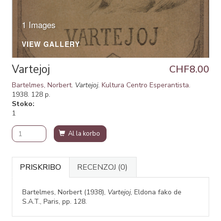
1 Images
VIEW GALLERY
Vartejoj
CHF8.00
Bartelmes, Norbert
.
Vartejoj.
Kultura Centro Esperantista
.
1938. 128 p.
Stoko
1
Al la korbo
PRISKRIBO
RECENZOJ
(0)
Bartelmes, Norbert (1938),
Vartejoj
, Eldona fako de
S.A.T., Paris, pp. 128.