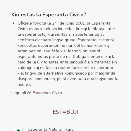
Kio estas la Esperanta Civito?
an
Oﬁciale fondita la 2
de junio 2001, la Esperanta
Civito estas kolektivo kiu celas ﬁrmigi la rilatojn inter
la esperantistoj kiuj sentas sin apartenantaj al
senŝtata diaspora lingva grupo. Esperantaj civitanoj
konceptas esperanton ne nur kiel komunikilon kaj
artan perilon, sed ĉefe kiel identigilon; por ni
esperanto estas parto de nia ĉiutaga identeco, kaj la
celo de la Civito estas antaŭenpuŝi ĝiajn transnaciajn
valorojn kaj emfazi la realan funkcion de esperanto
kiel lingvo de alternativa komunikado por malgranda
diaspora komunumo, pli ol eventuala dua lingvo por la
homaro.
Legu pli ĉe
Esperanta Civito
.
ESTABLOJ
Esperanta Naturamikaro