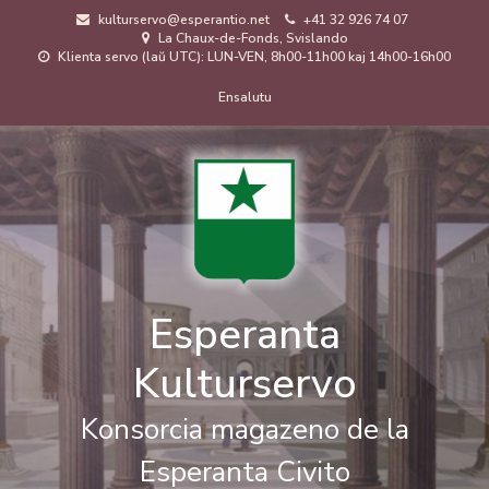
Skip
kulturservo@esperantio.net
+41 32 926 74 07
to
La Chaux-de-Fonds, Svislando
main
Klienta servo (laŭ UTC): LUN-VEN, 8h00-11h00 kaj 14h00-16h00
content
Menuo
Ensalutu
de
uzanto
Esperanta
Kulturservo
Konsorcia magazeno de la
Esperanta Civito