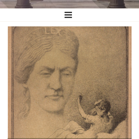
Ĉefa
navigado