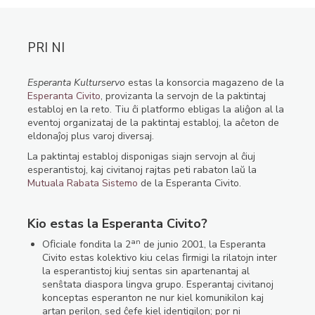
PRI NI
Esperanta Kulturservo
estas la konsorcia magazeno de la
Esperanta Civito
, provizanta la servojn de la paktintaj
establoj en la reto. Tiu ĉi platformo ebligas la aliĝon al la
eventoj organizataj de la paktintaj establoj, la aĉeton de
eldonaĵoj plus varoj diversaj.
La paktintaj establoj disponigas siajn servojn al ĉiuj
esperantistoj, kaj civitanoj rajtas peti rabaton laŭ la
Mutuala Rabata Sistemo
de la Esperanta Civito.
Kio estas la Esperanta Civito?
an
Oﬁciale fondita la 2
de junio 2001, la Esperanta
Civito estas kolektivo kiu celas ﬁrmigi la rilatojn inter
la esperantistoj kiuj sentas sin apartenantaj al
senŝtata diaspora lingva grupo. Esperantaj civitanoj
konceptas esperanton ne nur kiel komunikilon kaj
artan perilon, sed ĉefe kiel identigilon; por ni