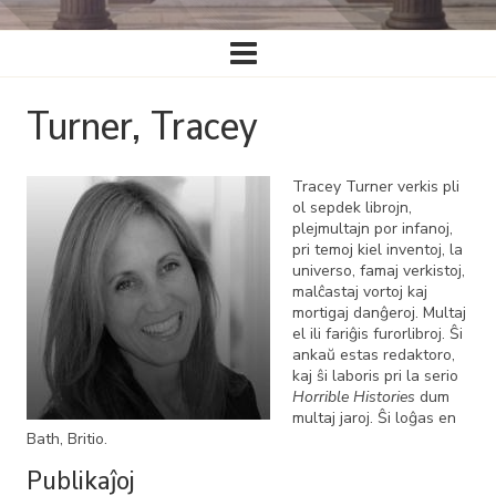
Ĉefa
navigado
Turner, Tracey
Tracey Turner verkis pli
ol sepdek librojn,
plejmultajn por infanoj,
pri temoj kiel inventoj, la
universo, famaj verkistoj,
malĉastaj vortoj kaj
mortigaj danĝeroj. Multaj
el ili fariĝis furorlibroj. Ŝi
ankaŭ estas redaktoro,
kaj ŝi laboris pri la serio
Horrible Histories
dum
multaj jaroj. Ŝi loĝas en
Bath, Britio.
Publikaĵoj