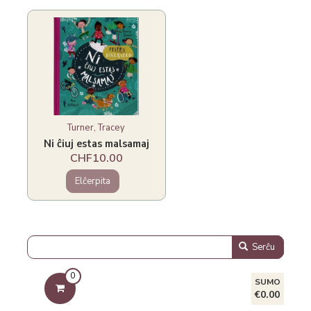
Turner, Tracey
Ni ĉiuj estas malsamaj
CHF10.00
Elĉerpita
Serĉu
0
SUMO
€0.00