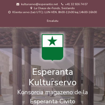
Skip
kulturservo@esperantio.net
+41 32 926 74 07
to
La Chaux-de-Fonds, Svislando
main
Klienta servo (laŭ UTC): LUN-VEN, 8h00-11h00 kaj 14h00-16h00
content
Menuo
Ensalutu
de
uzanto
Esperanta
Kulturservo
Konsorcia magazeno de la
Esperanta Civito