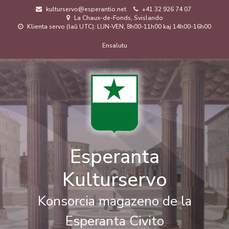
Skip
kulturservo@esperantio.net
+41 32 926 74 07
to
La Chaux-de-Fonds, Svislando
main
Klienta servo (laŭ UTC): LUN-VEN, 8h00-11h00 kaj 14h00-16h00
content
Menuo
Ensalutu
de
uzanto
Esperanta
Kulturservo
Konsorcia magazeno de la
Esperanta Civito