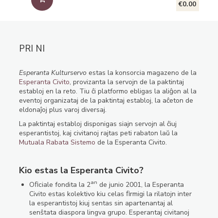
€0.00
PRI NI
Esperanta Kulturservo
estas la konsorcia magazeno de la
Esperanta Civito
, provizanta la servojn de la paktintaj
establoj en la reto. Tiu ĉi platformo ebligas la aliĝon al la
eventoj organizataj de la paktintaj establoj, la aĉeton de
eldonaĵoj plus varoj diversaj.
La paktintaj establoj disponigas siajn servojn al ĉiuj
esperantistoj, kaj civitanoj rajtas peti rabaton laŭ la
Mutuala Rabata Sistemo
de la Esperanta Civito.
Kio estas la Esperanta Civito?
an
Oﬁciale fondita la 2
de junio 2001, la Esperanta
Civito estas kolektivo kiu celas ﬁrmigi la rilatojn inter
la esperantistoj kiuj sentas sin apartenantaj al
senŝtata diaspora lingva grupo. Esperantaj civitanoj