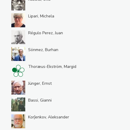
Lipari, Michela
Régulo Perez, Juan
Sönmez, Burhan
Thoræus-Ekström, Margid
Jünger, Ernst
Bassi, Gianni
Korĵenkov, Aleksander