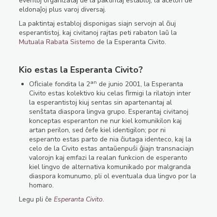
eventoj organizataj de la paktintaj establoj, la aĉeton de
eldonaĵoj plus varoj diversaj.
La paktintaj establoj disponigas siajn servojn al ĉiuj
esperantistoj, kaj civitanoj rajtas peti rabaton laŭ la
Mutuala Rabata Sistemo
de la Esperanta Civito.
Kio estas la Esperanta Civito?
an
Oﬁciale fondita la 2
de junio 2001, la Esperanta
Civito estas kolektivo kiu celas ﬁrmigi la rilatojn inter
la esperantistoj kiuj sentas sin apartenantaj al
senŝtata diaspora lingva grupo. Esperantaj civitanoj
konceptas esperanton ne nur kiel komunikilon kaj
artan perilon, sed ĉefe kiel identigilon; por ni
esperanto estas parto de nia ĉiutaga identeco, kaj la
celo de la Civito estas antaŭenpuŝi ĝiajn transnaciajn
valorojn kaj emfazi la realan funkcion de esperanto
kiel lingvo de alternativa komunikado por malgranda
diaspora komunumo, pli ol eventuala dua lingvo por la
homaro.
Legu pli ĉe
Esperanta Civito
.