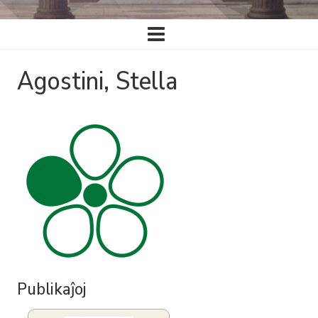
Ĉefa
navigado
Agostini, Stella
Publikaĵoj