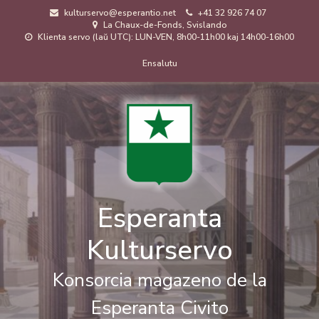
Skip
kulturservo@esperantio.net
+41 32 926 74 07
to
La Chaux-de-Fonds, Svislando
main
Klienta servo (laŭ UTC): LUN-VEN, 8h00-11h00 kaj 14h00-16h00
content
Menuo
Ensalutu
de
uzanto
Esperanta
Kulturservo
Konsorcia magazeno de la
Esperanta Civito