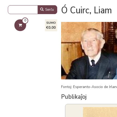
Ó Cuirc, Liam
Serĉu
0
SUMO
€0.00
Fontoj: Esperanto-Asocio de Irland
Publikaĵoj