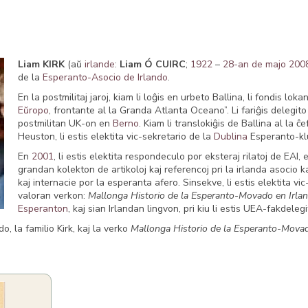
Liam KIRK
(aŭ
irlande
:
Liam Ó CUIRC
;
1922
–
28-an de majo
200
de la
Esperanto-Asocio de Irlando
.
En la postmilitaj jaroj, kiam li loĝis en urbeto Ballina, li fondis lok
Eŭropo
, frontante al la Granda Atlanta Oceano”. Li fariĝis delegit
postmilitan UK-on en
Berno
. Kiam li translokiĝis de Ballina al la 
Heuston, li estis elektita vic-sekretario de la
Dublina
Esperanto-klub
En
2001
, li estis elektita respondeculo por eksteraj rilatoj de EAI, e
grandan kolekton de artikoloj kaj referencoj pri la irlanda asocio kaj
kaj internacie por la esperanta afero. Sinsekve, li estis elektita v
valoran verkon:
Mallonga Historio de la Esperanto-Movado en Irla
Esperanton
, kaj sian Irlandan lingvon, pri kiu li estis UEA-fakdelegi
o, la familio Kirk, kaj la verko
Mallonga Historio de la Esperanto-Movad