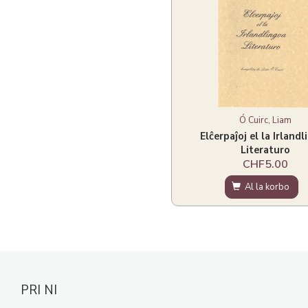
Ó Cuirc, Liam
Elĉerpaĵoj el la Irland
Literaturo
CHF5.00
Al la korbo
PRI NI