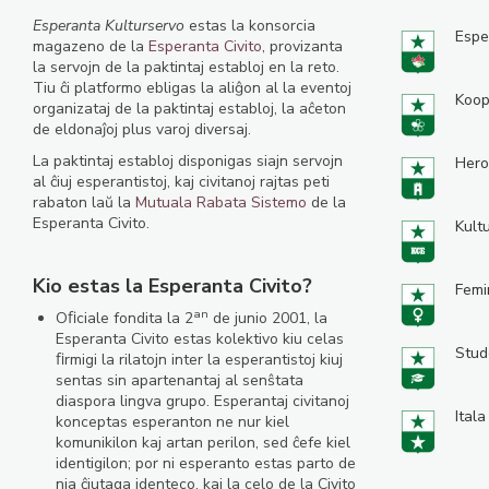
Esperanta Kulturservo
estas la konsorcia
Espe
magazeno de la
Esperanta Civito
, provizanta
la servojn de la paktintaj establoj en la reto.
Tiu ĉi platformo ebligas la aliĝon al la eventoj
Koop
organizataj de la paktintaj establoj, la aĉeton
de eldonaĵoj plus varoj diversaj.
La paktintaj establoj disponigas siajn servojn
Hero
al ĉiuj esperantistoj, kaj civitanoj rajtas peti
rabaton laŭ la
Mutuala Rabata Sistemo
de la
Esperanta Civito.
Kult
Kio estas la Esperanta Civito?
Femi
an
Oﬁciale fondita la 2
de junio 2001, la
Esperanta Civito estas kolektivo kiu celas
Stud
ﬁrmigi la rilatojn inter la esperantistoj kiuj
sentas sin apartenantaj al senŝtata
diaspora lingva grupo. Esperantaj civitanoj
Itala
konceptas esperanton ne nur kiel
komunikilon kaj artan perilon, sed ĉefe kiel
identigilon; por ni esperanto estas parto de
nia ĉiutaga identeco, kaj la celo de la Civito