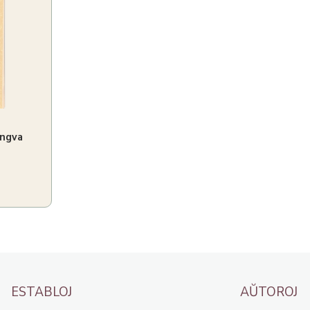
lingva
ESTABLOJ
AŬTOROJ