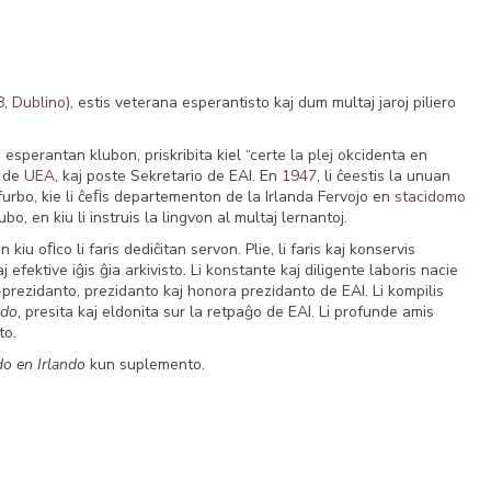
8
,
Dublino
), estis veterana esperantisto kaj dum multaj jaroj piliero
an esperantan klubon, priskribita kiel “certe la plej okcidenta en
o de
UEA
, kaj poste Sekretario de EAI. En
1947
, li ĉeestis la unuan
ĉefurbo, kie li ĉeﬁs departementon de la Irlanda Fervojo en
stacidomo
o, en kiu li instruis la lingvon al multaj lernantoj.
n kiu oﬁco li faris dediĉitan servon. Plie, li faris kaj konservis
 efektive iĝis ĝia arkivisto. Li konstante kaj diligente laboris nacie
ic-prezidanto, prezidanto kaj honora prezidanto de EAI. Li kompilis
ndo
, presita kaj eldonita sur la retpaĝo de EAI. Li profunde amis
to.
o en Irlando
kun suplemento.