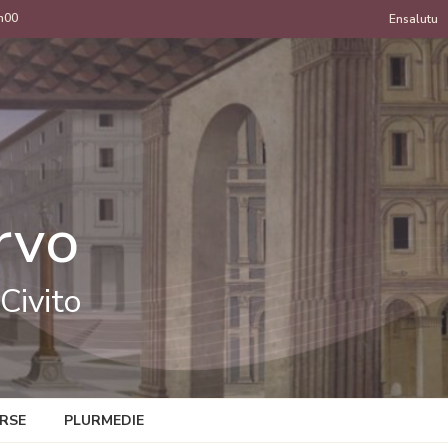
h00
Menu
Ensalutu
de
uzan
rvo
Civito
RSE
PLURMEDIE