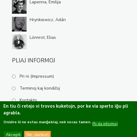
Lapenna, Emilija
Hrynkiewicz, Adán
Lönnrot, Elias
PLIAJ INFORMOJ
Pri ni (Impressum)
Terminoj kaj kondiĉoj
Kontakto
En tiu ĉi retejo vi trovos kuketojn, por ke via sperto iĝu pli
agrabla.
Onidire ili ne estas manĝeblaj, nek nocas tamen.
Kopirajto ©2019-2026 Esperanta Kulturservo · Ĉiuj rajtoj rezervitaj.
Pli da informoj
Dizajno de
OPTASY
Programo de
Tramontána
Akcepti
Ne, dankon
Funkcio de
Drupal