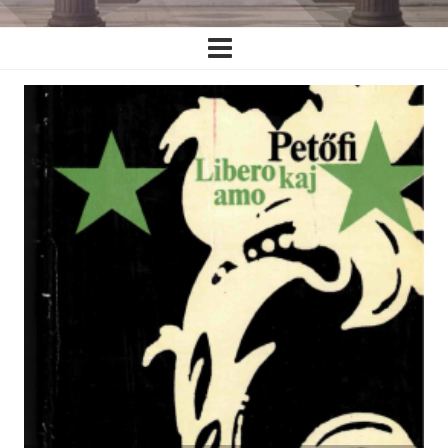
Ĉefa
navigado