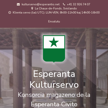
Skip
kulturservo@esperantio.net
+41 32 926 74 07
to
La Chaux-de-Fonds, Svislando
main
Klienta servo (laŭ UTC): LUN-VEN, 8h00-11h00 kaj 14h00-16h00
content
Menuo
Ensalutu
de
uzanto
Esperanta
Kulturservo
Konsorcia magazeno de la
Esperanta Civito