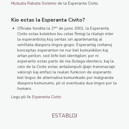
Mutuala Rabata Sistemo
de la Esperanta Civito.
Kio estas la Esperanta Civito?
an
Oﬁciale fondita la 2
de junio 2001, la Esperanta
Civito estas kolektivo kiu celas ﬁrmigi la rilatojn inter
la esperantistoj kiuj sentas sin apartenantaj al
senŝtata diaspora lingva grupo. Esperantaj civitanoj
konceptas esperanton ne nur kiel komunikilon kaj
artan perilon, sed ĉefe kiel identigilon; por ni
esperanto estas parto de nia ĉiutaga identeco, kaj la
celo de la Civito estas antaŭenpuŝi ĝiajn transnaciajn
valorojn kaj emfazi la realan funkcion de esperanto
kiel lingvo de alternativa komunikado por malgranda
diaspora komunumo, pli ol eventuala dua lingvo por la
homaro.
Legu pli ĉe
Esperanta Civito
.
ESTABLOJ