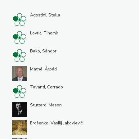
Agostini, Stella
Lovrić, Tihomir
Bakó, Sándor
Máthé, Árpád
Tavanti, Corrado
Stuttard, Mason
Eroŝenko, Vasilij Jakovleviĉ