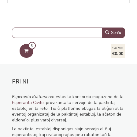
Serĉu
0
SUMO
€0.00
PRI NI
Esperanta Kulturservo
estas la konsorcia magazeno de la
Esperanta Civito
, provizanta la servojn de la paktintaj
establoj en la reto. Tiu ĉi platformo ebligas la aliĝon al la
eventoj organizataj de la paktintaj establoj, la aĉeton de
eldonaĵoj plus varoj diversaj.
La paktintaj establoj disponigas siajn servojn al ĉiuj
esperantistoj, kaj civitanoj rajtas peti rabaton laŭ la