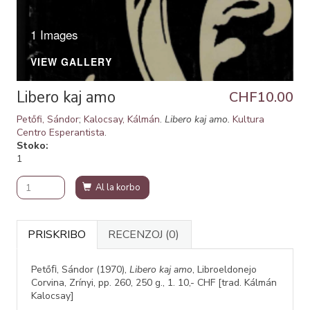
1 Images
VIEW GALLERY
Libero kaj amo
CHF10.00
Petőfi, Sándor
;
Kalocsay, Kálmán
.
Libero kaj amo.
Kultura
Centro Esperantista
.
Stoko
1
Al la korbo
PRISKRIBO
RECENZOJ
(0)
Petőﬁ, Sándor (1970),
Libero kaj amo
, Libroeldonejo
Corvina, Zrínyi, pp. 260, 250 g., 1. 10,- CHF [trad. Kálmán
Kalocsay]