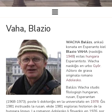
Ĉefa
navigado
Vaha, Blazio
WACHA Balázs
, ankaŭ
konata en Esperanto kiel
Blazio VAHA
(naskiĝis
1948
) estas
hungara
Esperantisto. Wacha
naskiĝis en urbo
Győr
.
Aŭtoro de grava
originala romano
Adolesko
.
Balázs Wacha studis
ﬁlologiojn hungaran,
rusan, Esperantan
(1968-1973), poste li doktoriĝis en la universitato en
1978
. Ĝis
1981 instruadis la rusan, ekde 1981 esploras historion de la
hungara lingvo. La romanon Adolesko li ﬁnverkis en 1976, por