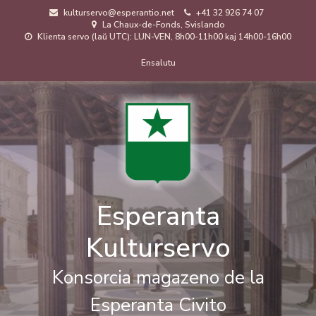
Skip
kulturservo@esperantio.net
+41 32 926 74 07
to
La Chaux-de-Fonds, Svislando
main
Klienta servo (laŭ UTC): LUN-VEN, 8h00-11h00 kaj 14h00-16h00
content
Menuo
Ensalutu
de
uzanto
Esperanta
Kulturservo
Konsorcia magazeno de la
Esperanta Civito