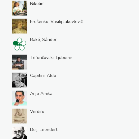
Nikolin'
Eroŝenko, Vasilij Jakovleviĉ
Bakó, Sándor
Trifonĉovski, Ljubomir
Capitini, Aldo
Anjo Amika
Verdiro
Deij, Leendert