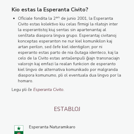
Kio estas la Esperanta Civito?
an
Oﬁciale fondita la 2
de junio 2001, la Esperanta
Civito estas kolektivo kiu celas ﬁrmigi la rilatojn inter
la esperantistoj kiuj sentas sin apartenantaj al
senŝtata diaspora lingva grupo. Esperantaj civitanoj
konceptas esperanton ne nur kiel komunikilon kaj
artan perilon, sed ĉefe kiel identigilon; por ni
esperanto estas parto de nia ĉiutaga identeco, kaj la
celo de la Civito estas antaŭenpuŝi ĝiajn transnaciajn
valorojn kaj emfazi la realan funkcion de esperanto
kiel lingvo de alternativa komunikado por malgranda
diaspora komunumo, pli ol eventuala dua lingvo por la
homaro.
Legu pli ĉe
Esperanta Civito
.
ESTABLOJ
Esperanta Naturamikaro