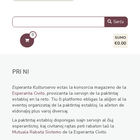
Serĉu
0
SUMO
€0.00
PRI NI
Esperanta Kulturservo
estas la konsorcia magazeno de la
Esperanta Civito
, provizanta la servojn de la paktintaj
establoj en la reto. Tiu ĉi platformo ebligas la aliĝon al la
eventoj organizataj de la paktintaj establoj, la aĉeton de
eldonaĵoj plus varoj diversaj.
La paktintaj establoj disponigas siajn servojn al ĉiuj
esperantistoj, kaj civitanoj rajtas peti rabaton laŭ la
Mutuala Rabata Sistemo
de la Esperanta Civito.