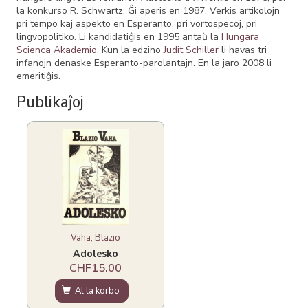
la konkurso R. Schwartz. Ĝi aperis en 1987. Verkis artikolojn
pri tempo kaj aspekto en Esperanto, pri vortospecoj, pri
lingvopolitiko. Li kandidatiĝis en 1995 antaŭ la
Hungara
Scienca Akademio
. Kun la edzino
Judit Schiller
li havas tri
infanojn denaske Esperanto-parolantajn. En la jaro 2008 li
emeritiĝis.
Publikaĵoj
Vaha, Blazio
Adolesko
CHF15.00
Al la korbo