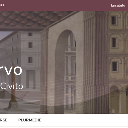
h00
Menu
Ensalutu
de
uzan
rvo
Civito
RSE
PLURMEDIE