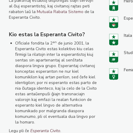
La paktintaj establoj disponigas siajn servojn
Hero
al ĉiuj esperantistoj, kaj civitanoj rajtas peti
rabaton laŭ la
Mutuala Rabata Sistemo
de la
Esperanta Civito.
Espe
Kio estas la Esperanta Civito?
Itala
an
Oﬁciale fondita la 2
de junio 2001, la
Esperanta Civito estas kolektivo kiu celas
Stud
ﬁrmigi la rilatojn inter la esperantistoj kiuj
sentas sin apartenantaj al senŝtata
diaspora lingva grupo. Esperantaj civitanoj
Femi
konceptas esperanton ne nur kiel
komunikilon kaj artan perilon, sed ĉefe kiel
identigilon; por ni esperanto estas parto de
nia ĉiutaga identeco, kaj la celo de la Civito
estas antaŭenpuŝi ĝiajn transnaciajn
valorojn kaj emfazi la realan funkcion de
esperanto kiel lingvo de alternativa
komunikado por malgranda diaspora
komunumo, pli ol eventuala dua lingvo por
la homaro.
Legu pli ĉe
Esperanta Civito
.