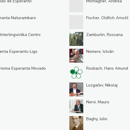
ldo de Esperanto
Montagner, Andrea
ranta Naturamikaro
Fischer, Oldřich Arnošt
 Interlingvistika Centro
Zamburlin, Rossana
enta Esperanto-Ligo
Nemere, István
nisma Esperanta Movado
Rosbach, Hans Amund
Lozgaĉev, Nikolaj
Nervi, Mauro
Baghy, Julio