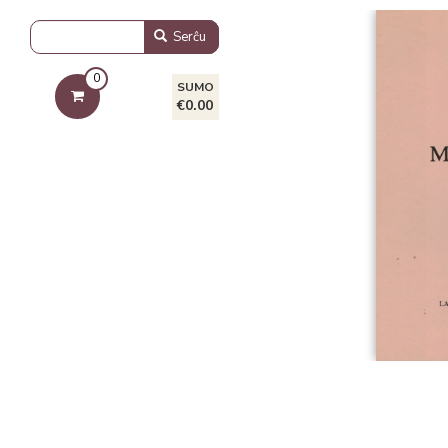
Serĉu
0
SUMO
€0.00