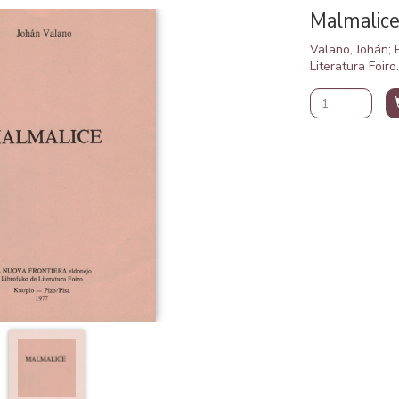
Malmalic
Valano, Johán
;
Literatura Foiro