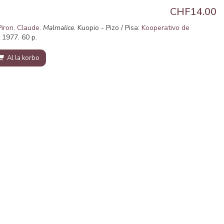
e
CHF14.00
Piron, Claude
.
Malmalice.
Kuopio - Pizo / Pisa:
Kooperativo de
. 1977. 60 p.
Al la korbo