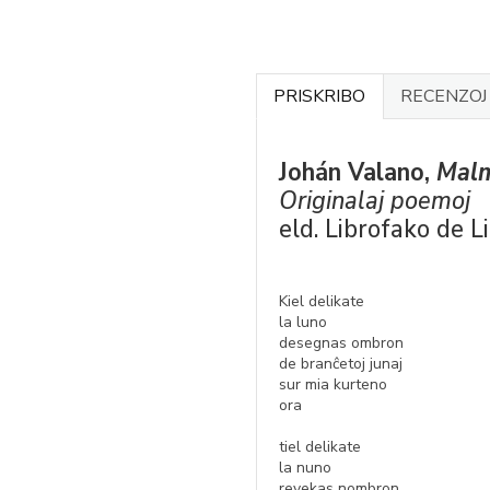
PRISKRIBO
RECENZO
Johán Valano,
Malm
Originalaj poemoj
eld. Librofako de L
Kiel delikate
la luno
desegnas ombron
de branĉetoj junaj
sur mia kurteno
ora
tiel delikate
la nuno
revekas nombron