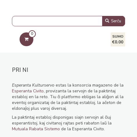
Serĉu
0
SUMO
€0.00
PRI NI
Esperanta Kulturservo
estas la konsorcia magazeno de la
Esperanta Civito
, provizanta la servojn de la paktintaj
establoj en la reto. Tiu ĉi platformo ebligas la aliĝon al la
eventoj organizataj de la paktintaj establoj, la aĉeton de
eldonaĵoj plus varoj diversaj.
La paktintaj establoj disponigas siajn servojn al ĉiuj
esperantistoj, kaj civitanoj rajtas peti rabaton laŭ la
Mutuala Rabata Sistemo
de la Esperanta Civito.