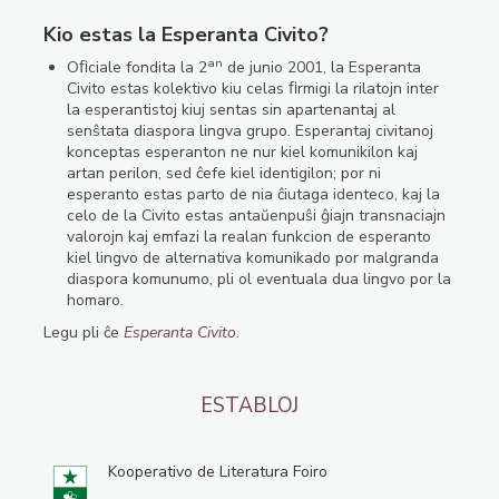
Kio estas la Esperanta Civito?
an
Oﬁciale fondita la 2
de junio 2001, la Esperanta
Civito estas kolektivo kiu celas ﬁrmigi la rilatojn inter
la esperantistoj kiuj sentas sin apartenantaj al
senŝtata diaspora lingva grupo. Esperantaj civitanoj
konceptas esperanton ne nur kiel komunikilon kaj
artan perilon, sed ĉefe kiel identigilon; por ni
esperanto estas parto de nia ĉiutaga identeco, kaj la
celo de la Civito estas antaŭenpuŝi ĝiajn transnaciajn
valorojn kaj emfazi la realan funkcion de esperanto
kiel lingvo de alternativa komunikado por malgranda
diaspora komunumo, pli ol eventuala dua lingvo por la
homaro.
Legu pli ĉe
Esperanta Civito
.
ESTABLOJ
Kooperativo de Literatura Foiro