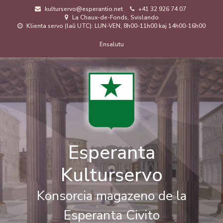
Skip
kulturservo@esperantio.net
+41 32 926 74 07
to
La Chaux-de-Fonds, Svislando
main
Klienta servo (laŭ UTC): LUN-VEN, 8h00-11h00 kaj 14h00-16h00
content
Menuo
Ensalutu
de
uzanto
Esperanta
Kulturservo
Konsorcia magazeno de la
Esperanta Civito