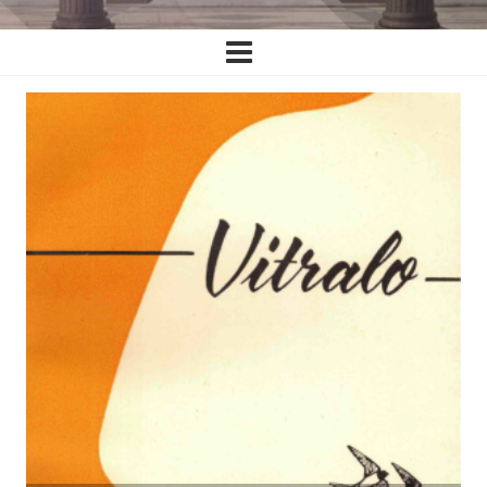
Ĉefa
navigado