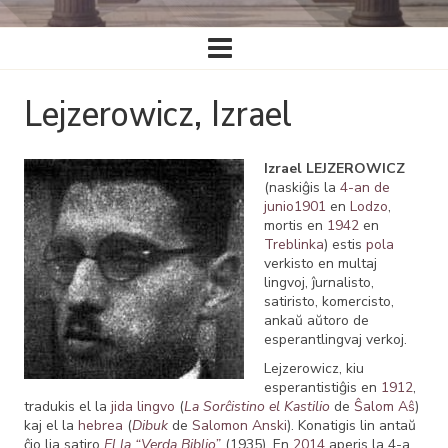
Ĉefa
navigado
Lejzerowicz, Izrael
Izrael LEJZEROWICZ
(naskiĝis la
4-an de
junio
1901
en
Lodzo
,
mortis en
1942
en
Treblinka
) estis
pola
verkisto en multaj
lingvoj, ĵurnalisto,
satiristo, komercisto,
ankaŭ aŭtoro de
esperantlingvaj verkoj.
Lejzerowicz, kiu
esperantistiĝis en
1912
,
tradukis el la
jida lingvo
(
La Sorĉistino el Kastilio
de
Ŝalom Aŝ
)
kaj el la
hebrea
(
Dibuk
de
Salomon Anski
). Konatigis lin antaŭ
ĉio lia satiro
El la “Verda Biblio”
(1935). En
2014
aperis la 4-a