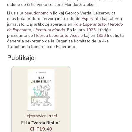
eldono de ĉi tiu verko ĉe Libro-Mondo/Grafokom.
Li uzis la
pseŭdonomojn
Ilo kaj Georgo Verda. Lejzerowicz
estis brila oratoro, fervora instruisto de
Esperanto
kaj talenta
ĵurnalisto. Liaj artikoloj aperadis en
Pola Esperantisto
,
Heroldo
de Esperanto
,
Literatura Mondo
. En la jaro
1925
li fariĝis
prezidanto de
Hebrea Esperanto-Asocio
kaj en
1930
li estis la
ĝenerala sekretario de la Organiza Komitato de la 4-a
Tutpollanda Kongreso de Esperanto.
Publikaĵoj
Lejzerowicz, Izrael
El la "Verda Biblio"
CHF19.40