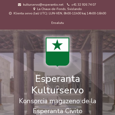
Skip
kulturservo@esperantio.net
+41 32 926 74 07
to
La Chaux-de-Fonds, Svislando
main
Klienta servo (laŭ UTC): LUN-VEN, 8h00-11h00 kaj 14h00-16h00
content
Menuo
Ensalutu
de
uzanto
Esperanta
Kulturservo
Konsorcia magazeno de la
Esperanta Civito