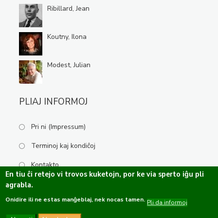
Ribillard, Jean
Koutny, Ilona
Modest, Julian
PLIAJ INFORMOJ
Pri ni (Impressum)
Terminoj kaj kondiĉoj
Kontakto
En tiu ĉi retejo vi trovos kuketojn, por ke via sperto iĝu pli
agrabla.
Onidire ili ne estas manĝeblaj, nek nocas tamen.
Kopirajto ©2019-2026 Esperanta Kulturservo · Ĉiuj rajtoj rezervitaj.
Pli da informoj
Dizajno de
OPTASY
Programo de
Tramontána