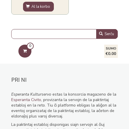
Al la korbo
Serĉu
0
SUMO
€0.00
PRI NI
Esperanta Kulturservo
estas la konsorcia magazeno de la
Esperanta Civito
, provizanta la servojn de la paktintaj
establoj en la reto. Tiu ĉi platformo ebligas la aliĝon al la
eventoj organizataj de la paktintaj establoj, la aĉeton de
eldonaĵoj plus varoj diversaj.
La paktintaj establoj disponigas siajn servojn al ĉiuj