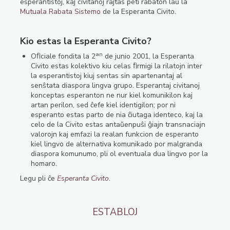
esperantistoj, kaj civitanoj rajtas peti rabaton laŭ la
Mutuala Rabata Sistemo
de la Esperanta Civito.
Kio estas la Esperanta Civito?
an
Oﬁciale fondita la 2
de junio 2001, la Esperanta
Civito estas kolektivo kiu celas ﬁrmigi la rilatojn inter
la esperantistoj kiuj sentas sin apartenantaj al
senŝtata diaspora lingva grupo. Esperantaj civitanoj
konceptas esperanton ne nur kiel komunikilon kaj
artan perilon, sed ĉefe kiel identigilon; por ni
esperanto estas parto de nia ĉiutaga identeco, kaj la
celo de la Civito estas antaŭenpuŝi ĝiajn transnaciajn
valorojn kaj emfazi la realan funkcion de esperanto
kiel lingvo de alternativa komunikado por malgranda
diaspora komunumo, pli ol eventuala dua lingvo por la
homaro.
Legu pli ĉe
Esperanta Civito
.
ESTABLOJ