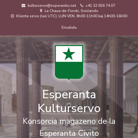
Skip
kulturservo@esperantio.net
+41 32 926 74 07
to
La Chaux-de-Fonds, Svislando
main
Klienta servo (laŭ UTC): LUN-VEN, 8h00-11h00 kaj 14h00-16h00
content
Menuo
Ensalutu
de
uzanto
Esperanta
Kulturservo
Konsorcia magazeno de la
Esperanta Civito