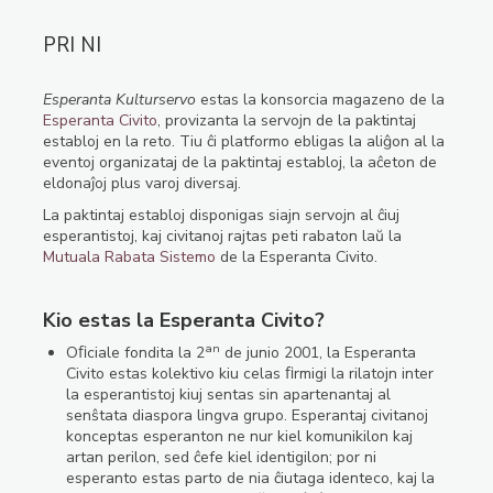
PRI NI
Esperanta Kulturservo
estas la konsorcia magazeno de la
Esperanta Civito
, provizanta la servojn de la paktintaj
establoj en la reto. Tiu ĉi platformo ebligas la aliĝon al la
eventoj organizataj de la paktintaj establoj, la aĉeton de
eldonaĵoj plus varoj diversaj.
La paktintaj establoj disponigas siajn servojn al ĉiuj
esperantistoj, kaj civitanoj rajtas peti rabaton laŭ la
Mutuala Rabata Sistemo
de la Esperanta Civito.
Kio estas la Esperanta Civito?
an
Oﬁciale fondita la 2
de junio 2001, la Esperanta
Civito estas kolektivo kiu celas ﬁrmigi la rilatojn inter
la esperantistoj kiuj sentas sin apartenantaj al
senŝtata diaspora lingva grupo. Esperantaj civitanoj
konceptas esperanton ne nur kiel komunikilon kaj
artan perilon, sed ĉefe kiel identigilon; por ni
esperanto estas parto de nia ĉiutaga identeco, kaj la