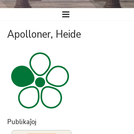
Ĉefa
navigado
Apolloner, Heide
Publikaĵoj