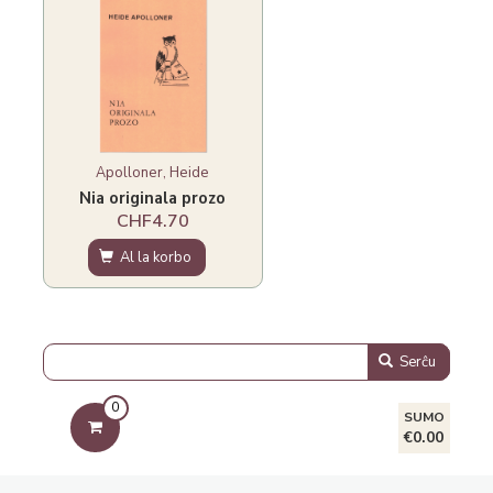
Apolloner, Heide
Nia originala prozo
CHF4.70
Al la korbo
Serĉu
0
SUMO
€0.00