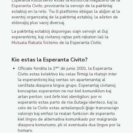
Esperanta Kulturservo
estas la konsorcia magazeno de la
Esperanta Civito
, provizanta la servojn de la paktintaj
establoj en la reto. Tiu ĉi platformo ebligas la aliĝon al la
eventoj organizataj de la paktintaj establoj, la aĉeton de
eldonaĵoj plus varoj diversaj.
La paktintaj establoj disponigas siajn servojn al ĉiuj
esperantistoj, kaj civitanoj rajtas peti rabaton laŭ la
Mutuala Rabata Sistemo
de la Esperanta Civito.
Kio estas la Esperanta Civito?
an
Oﬁciale fondita la 2
de junio 2001, la Esperanta
Civito estas kolektivo kiu celas ﬁrmigi la rilatojn inter
la esperantistoj kiuj sentas sin apartenantaj al
senŝtata diaspora lingva grupo. Esperantaj civitanoj
konceptas esperanton ne nur kiel komunikilon kaj
artan perilon, sed ĉefe kiel identigilon; por ni
esperanto estas parto de nia ĉiutaga identeco, kaj la
celo de la Civito estas antaŭenpuŝi ĝiajn transnaciajn
valorojn kaj emfazi la realan funkcion de esperanto
kiel lingvo de alternativa komunikado por malgranda
diaspora komunumo, pli ol eventuala dua lingvo por la
homaro.