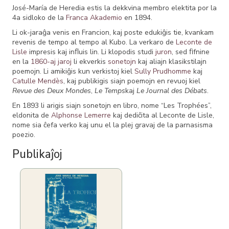
José-María de Heredia estis la dekkvina membro elektita por la
4a sidloko de la
Franca Akademio
en 1894.
Li ok-jaraĝa venis en Francion, kaj poste edukiĝis tie, kvankam
revenis de tempo al tempo al Kubo. La verkaro de
Leconte de
Lisle
impresis kaj inﬂuis lin. Li klopodis studi
juron
, sed ﬁfnine
en la
1860-aj jaroj
li ekverkis
sonetojn
kaj aliajn klasikstilajn
poemojn. Li amikiĝis kun verkistoj kiel
Sully Prudhomme
kaj
Catulle Mendès
, kaj publikigis siajn poemojn en revuoj kiel
Revue des Deux Mondes
,
Le Temps
kaj
Le Journal des Débats
.
En 1893 li arigis siajn sonetojn en libro, nome “Les Trophées”,
eldonita de
Alphonse Lemerre
kaj dediĉita al Leconte de Lisle,
nome sia ĉefa verko kaj unu el la plej gravaj de la parnasisma
poezio.
Publikaĵoj