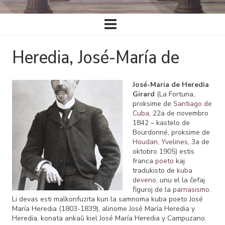
Ĉefa
navigado
Heredia, José-María de
José-Maria de Heredia
Girard
(La Fortuna,
proksime de
Santiago de
Cuba
, 22a de novembro
1842 – kastelo de
Bourdonné, proksime de
Houdan
,
Yvelines
, 3a de
oktobro 1905) estis
franca
poeto
kaj
tradukisto de
kuba
deveno
, unu el la ĉefaj
ﬁguroj de la
parnasismo
.
Li devas esti malkonfuzita kun la samnoma kuba poeto José
María Heredia (1803-1839), alinome José María Heredia y
Heredia, konata ankaŭ kiel José María Heredia y Campuzano.