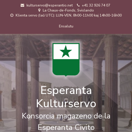
Skip
kulturservo@esperantio.net
+41 32 926 74 07
to
La Chaux-de-Fonds, Svislando
main
Klienta servo (laŭ UTC): LUN-VEN, 8h00-11h00 kaj 14h00-16h00
content
Menuo
Ensalutu
de
uzanto
Esperanta
Kulturservo
Konsorcia magazeno de la
Esperanta Civito