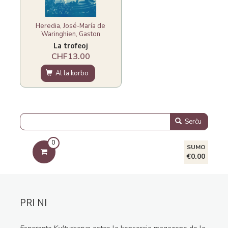
Heredia, José-María de
Waringhien, Gaston
La trofeoj
CHF13.00
Al la korbo
Serĉu
0
SUMO
€0.00
PRI NI