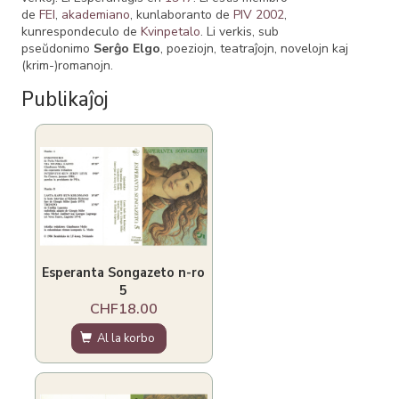
de
FEI
,
akademiano
, kunlaboranto de
PIV 2002
,
kunrespondeculo de
Kvinpetalo
. Li verkis, sub
pseŭdonimo
Serĝo Elgo
, poeziojn, teatraĵojn, novelojn kaj
(krim-)romanojn.
Publikaĵoj
Esperanta Songazeto n-ro
5
CHF18.00
Al la korbo