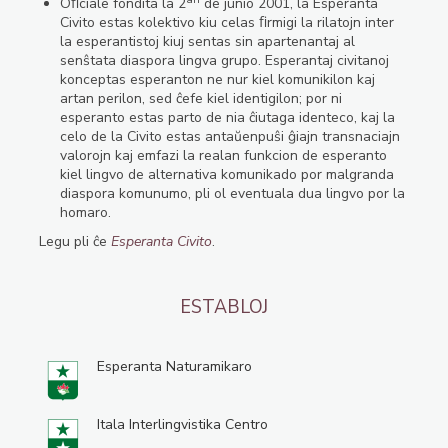
Oﬁciale fondita la 2
de junio 2001, la Esperanta
Civito estas kolektivo kiu celas ﬁrmigi la rilatojn inter
la esperantistoj kiuj sentas sin apartenantaj al
senŝtata diaspora lingva grupo. Esperantaj civitanoj
konceptas esperanton ne nur kiel komunikilon kaj
artan perilon, sed ĉefe kiel identigilon; por ni
esperanto estas parto de nia ĉiutaga identeco, kaj la
celo de la Civito estas antaŭenpuŝi ĝiajn transnaciajn
valorojn kaj emfazi la realan funkcion de esperanto
kiel lingvo de alternativa komunikado por malgranda
diaspora komunumo, pli ol eventuala dua lingvo por la
homaro.
Legu pli ĉe
Esperanta Civito
.
ESTABLOJ
Esperanta Naturamikaro
Itala Interlingvistika Centro