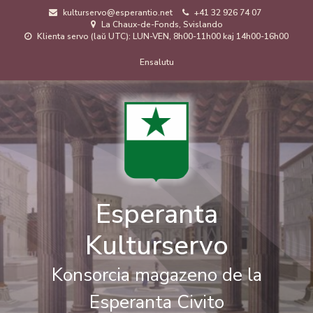
Skip
kulturservo@esperantio.net
+41 32 926 74 07
to
La Chaux-de-Fonds, Svislando
main
Klienta servo (laŭ UTC): LUN-VEN, 8h00-11h00 kaj 14h00-16h00
content
Menuo
Ensalutu
de
uzanto
Esperanta
Kulturservo
Konsorcia magazeno de la
Esperanta Civito