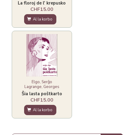
La floroj de l' krepusko
CHF15.00
Al la korbo
Elgo, Serĝo
Lagrange, Georges
Ŝia lasta poŝtkarto
CHF15.00
Al la korbo