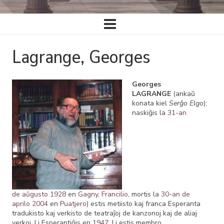
Ĉefa
navigado
Lagrange, Georges
Georges
LAGRANGE
(ankaŭ
konata kiel
Serĝo Elgo
);
naskiĝis la
31-an
de aŭgusto
1928
en
Gagny
,
Francilio
, mortis la
30-an de
aprilo
2004
en
Puatjero
) estis metiisto kaj franca Esperanta
tradukisto kaj verkisto de teatraĵoj de kanzonoj kaj de aliaj
verkoj. Li Esperantiĝis en
1947
. Li estis membro