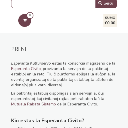
Serĉu
0
SUMO
€0.00
PRI NI
Esperanta Kulturservo
estas la konsorcia magazeno de la
Esperanta Civito
, provizanta la servojn de la paktintaj
establoj en la reto. Tiu ĉi platformo ebligas la aliĝon al la
eventoj organizataj de la paktintaj establoj, la aĉeton de
eldonaĵoj plus varoj diversaj.
La paktintaj establoj disponigas siajn servojn al ĉiuj
esperantistoj, kaj civitanoj rajtas peti rabaton laŭ la
Mutuala Rabata Sistemo
de la Esperanta Civito.
Kio estas la Esperanta Civito?
an