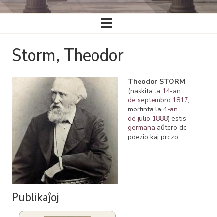
Ĉefa
navigado
Storm, Theodor
Theodor STORM
(naskita la
14-an
de septembro
1817
,
mortinta la
4-an
de julio
1888
) estis
germana
aŭtoro de
poezio kaj prozo.
Publikaĵoj