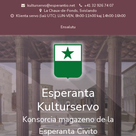
Skip
kulturservo@esperantio.net
+41 32 926 74 07
to
La Chaux-de-Fonds, Svislando
main
Klienta servo (laŭ UTC): LUN-VEN, 8h00-11h00 kaj 14h00-16h00
content
Menuo
Ensalutu
de
uzanto
Esperanta
Kulturservo
Konsorcia magazeno de la
Esperanta Civito