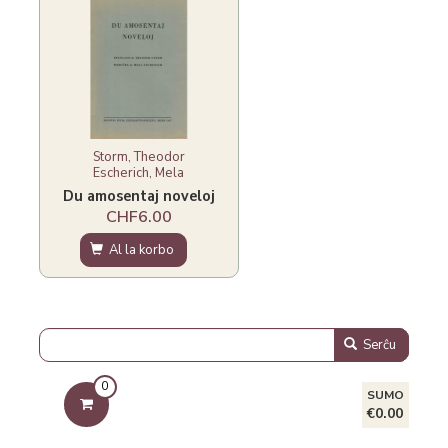
Storm, Theodor
Escherich, Mela
Du amosentaj noveloj
CHF6.00
Al la korbo
Serĉu
0
SUMO
€0.00