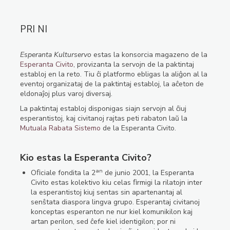
PRI NI
Esperanta Kulturservo
estas la konsorcia magazeno de la
Esperanta Civito
, provizanta la servojn de la paktintaj
establoj en la reto. Tiu ĉi platformo ebligas la aliĝon al la
eventoj organizataj de la paktintaj establoj, la aĉeton de
eldonaĵoj plus varoj diversaj.
La paktintaj establoj disponigas siajn servojn al ĉiuj
esperantistoj, kaj civitanoj rajtas peti rabaton laŭ la
Mutuala Rabata Sistemo
de la Esperanta Civito.
Kio estas la Esperanta Civito?
an
Oﬁciale fondita la 2
de junio 2001, la Esperanta
Civito estas kolektivo kiu celas ﬁrmigi la rilatojn inter
la esperantistoj kiuj sentas sin apartenantaj al
senŝtata diaspora lingva grupo. Esperantaj civitanoj
konceptas esperanton ne nur kiel komunikilon kaj
artan perilon, sed ĉefe kiel identigilon; por ni