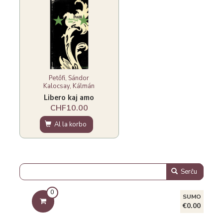
Petőfi, Sándor
Kalocsay, Kálmán
Libero kaj amo
CHF10.00
Al la korbo
Serĉu
0
SUMO
€0.00