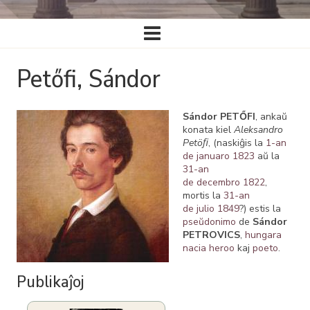
Ĉefa
navigado
Petőfi, Sándor
Sándor PETŐFI
, ankaŭ
konata kiel
Aleksandro
Petöﬁ
, (naskiĝis la
1-an
de januaro
1823
aŭ la
31-an
de decembro
1822
,
mortis la
31-an
de julio
1849
?) estis la
pseŭdonimo
de
Sándor
PETROVICS
,
hungara
nacia heroo
kaj
poeto
.
Publikaĵoj