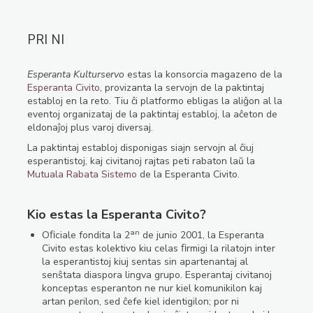
PRI NI
Esperanta Kulturservo
estas la konsorcia magazeno de la
Esperanta Civito
, provizanta la servojn de la paktintaj
establoj en la reto. Tiu ĉi platformo ebligas la aliĝon al la
eventoj organizataj de la paktintaj establoj, la aĉeton de
eldonaĵoj plus varoj diversaj.
La paktintaj establoj disponigas siajn servojn al ĉiuj
esperantistoj, kaj civitanoj rajtas peti rabaton laŭ la
Mutuala Rabata Sistemo
de la Esperanta Civito.
Kio estas la Esperanta Civito?
an
Oﬁciale fondita la 2
de junio 2001, la Esperanta
Civito estas kolektivo kiu celas ﬁrmigi la rilatojn inter
la esperantistoj kiuj sentas sin apartenantaj al
senŝtata diaspora lingva grupo. Esperantaj civitanoj
konceptas esperanton ne nur kiel komunikilon kaj
artan perilon, sed ĉefe kiel identigilon; por ni