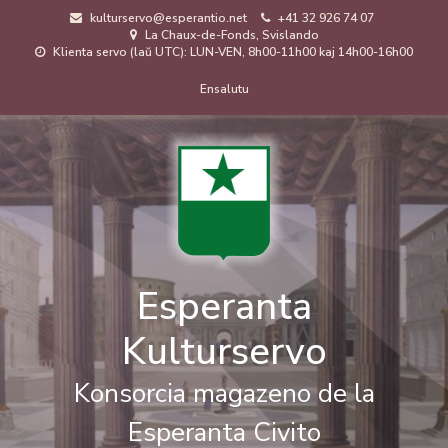
Skip
kulturservo@esperantio.net
+41 32 926 74 07
to
La Chaux-de-Fonds, Svislando
main
Klienta servo (laŭ UTC): LUN-VEN, 8h00-11h00 kaj 14h00-16h00
content
Menuo
Ensalutu
de
uzanto
Esperanta
Kulturservo
Konsorcia magazeno de la
Esperanta Civito