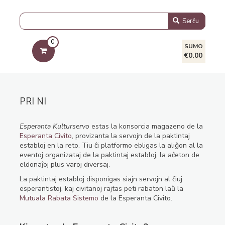
Serĉu
0
SUMO
€0.00
PRI NI
Esperanta Kulturservo
estas la konsorcia magazeno de la
Esperanta Civito
, provizanta la servojn de la paktintaj
establoj en la reto. Tiu ĉi platformo ebligas la aliĝon al la
eventoj organizataj de la paktintaj establoj, la aĉeton de
eldonaĵoj plus varoj diversaj.
La paktintaj establoj disponigas siajn servojn al ĉiuj
esperantistoj, kaj civitanoj rajtas peti rabaton laŭ la
Mutuala Rabata Sistemo
de la Esperanta Civito.