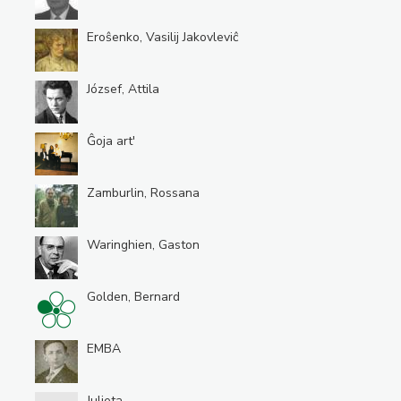
Eroŝenko, Vasilij Jakovleviĉ
József, Attila
Ĝoja art'
Zamburlin, Rossana
Waringhien, Gaston
Golden, Bernard
EMBA
Julieta