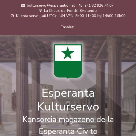
Skip
kulturservo@esperantio.net
+41 32 926 74 07
to
La Chaux-de-Fonds, Svislando
main
Klienta servo (laŭ UTC): LUN-VEN, 8h00-11h00 kaj 14h00-16h00
content
Menuo
Ensalutu
de
uzanto
Esperanta
Kulturservo
Konsorcia magazeno de la
Esperanta Civito