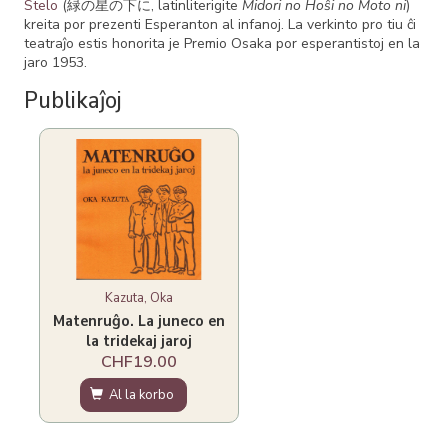
Stelo
(緑の星の下に, latinliterigite
Midori no Hoŝi no Moto ni
)
kreita por prezenti Esperanton al infanoj. La verkinto pro tiu ĉi
teatraĵo estis honorita je Premio Osaka por esperantistoj en la
jaro 1953.
Publikaĵoj
Kazuta, Oka
Matenruĝo. La juneco en
la tridekaj jaroj
CHF19.00
Al la korbo