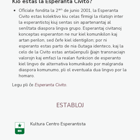
Kio estas la Esperanta Civito?
an
Oﬁciale fondita la 2
de junio 2001, la Esperanta
Civito estas kolektivo kiu celas ﬁrmigi la rilatojn inter
la esperantistoj kiuj sentas sin apartenantaj al
senŝtata diaspora lingva grupo. Esperantaj civitanoj
konceptas esperanton ne nur kiel komunikilon kaj
artan perilon, sed ĉefe kiel identigilon; por ni
esperanto estas parto de nia ĉiutaga identeco, kaj la
celo de la Civito estas antaŭenpuŝi ĝiajn transnaciajn
valorojn kaj emfazi la realan funkcion de esperanto
kiel lingvo de alternativa komunikado por malgranda
diaspora komunumo, pli ol eventuala dua lingvo por la
homaro.
Legu pli ĉe
Esperanta Civito
.
ESTABLOJ
Kultura Centro Esperantista