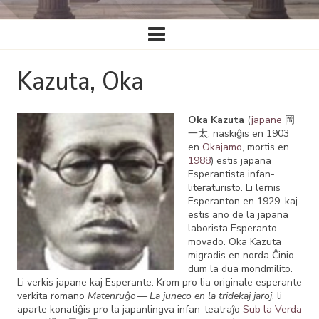
Ĉefa
navigado
Kazuta, Oka
Oka Kazuta
(
japane
岡
一太, naskiĝis en 1903
en
Okajamo
, mortis en
1988
) estis japana
Esperantista infan-
literaturisto. Li lernis
Esperanton en 1929. kaj
estis ano de la japana
laborista Esperanto-
movado. Oka Kazuta
migradis en norda Ĉinio
dum la dua mondmilito.
Li verkis japane kaj Esperante. Krom pro lia originale esperante
verkita romano
Matenruĝo — La juneco en la tridekaj jaroj
, li
aparte konatiĝis pro la japanlingva infan-teatraĵo
Sub la Verda