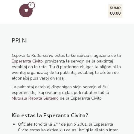
0
SUMO
€0.00
PRI NI
Esperanta Kulturservo
estas la konsorcia magazeno de la
Esperanta Civito
, provizanta la servojn de la paktintaj
establoj en la reto. Tiu ĉi platformo ebligas la aliĝon al la
eventoj organizataj de la paktintaj establoj, la aĉeton de
eldonaĵoj plus varoj diversaj.
La paktintaj establoj disponigas siajn servojn al ĉiuj
esperantistoj, kaj civitanoj rajtas peti rabaton laŭ la
Mutuala Rabata Sistemo
de la Esperanta Civito.
Kio estas la Esperanta Civito?
an
Oﬁciale fondita la 2
de junio 2001, la Esperanta
Civito estas kolektivo kiu celas ﬁrmigi la rilatojn inter