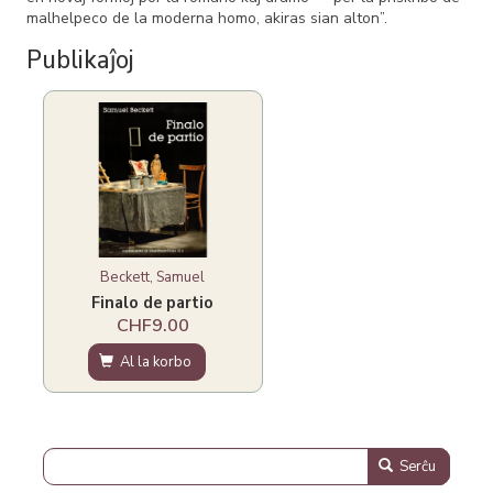
malhelpeco de la moderna homo, akiras sian alton”.
Publikaĵoj
Beckett, Samuel
Finalo de partio
CHF9.00
Al la korbo
Serĉu