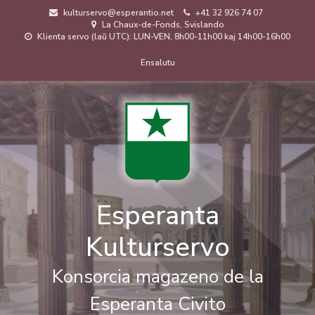
Skip
kulturservo@esperantio.net
+41 32 926 74 07
to
La Chaux-de-Fonds, Svislando
main
Klienta servo (laŭ UTC): LUN-VEN, 8h00-11h00 kaj 14h00-16h00
content
Menuo
Ensalutu
de
uzanto
Esperanta
Kulturservo
Konsorcia magazeno de la
Esperanta Civito