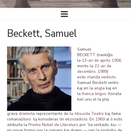
Ĉefa
navigado
Beckett, Samuel
Samuel
BECKETT (naskiĝis
la
13-an de aprilo
1906
,
mortis la
22-an de
decembro
,
1989
)
estis
irlanda
verkisto
.
Samuel Beckett verkis
kaj en la
angla
kaj en
la
franca lingvo
. Konata
kiel unu el la plej
grava
dramista
reprezentanto de la
Absurda Teatro
kaj fama
romanaŭtoro. Iuj konsideras lin
ekzistadisto
. En
1969
al li estis
atribuita la
Premio Nobel de Literaturo
pro “lia verkado, kiu —
en novaj formoj por la romano kaj dramo — per la priskribo de