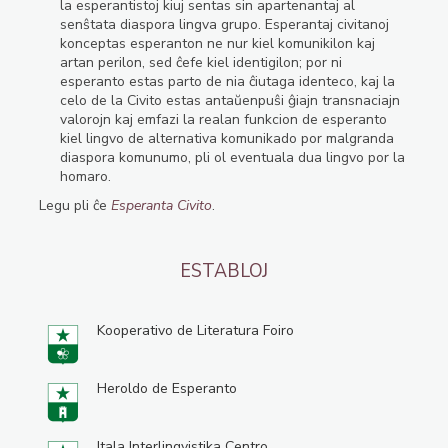
la esperantistoj kiuj sentas sin apartenantaj al
senŝtata diaspora lingva grupo. Esperantaj civitanoj
konceptas esperanton ne nur kiel komunikilon kaj
artan perilon, sed ĉefe kiel identigilon; por ni
esperanto estas parto de nia ĉiutaga identeco, kaj la
celo de la Civito estas antaŭenpuŝi ĝiajn transnaciajn
valorojn kaj emfazi la realan funkcion de esperanto
kiel lingvo de alternativa komunikado por malgranda
diaspora komunumo, pli ol eventuala dua lingvo por la
homaro.
Legu pli ĉe
Esperanta Civito
.
ESTABLOJ
Kooperativo de Literatura Foiro
Heroldo de Esperanto
Itala Interlingvistika Centro