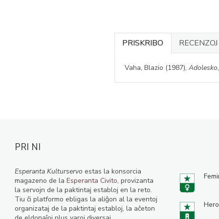
PRISKRIBO
RECENZO
Vaha, Blazio (1987),
Adolesko
PRI NI
Esperanta Kulturservo
estas la konsorcia
Femi
magazeno de la
Esperanta Civito
, provizanta
la servojn de la paktintaj establoj en la reto.
Tiu ĉi platformo ebligas la aliĝon al la eventoj
Hero
organizataj de la paktintaj establoj, la aĉeton
de eldonaĵoj plus varoj diversaj.