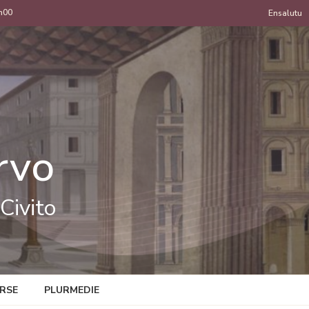
h00
Menu
Ensalutu
de
uzan
rvo
Civito
RSE
PLURMEDIE