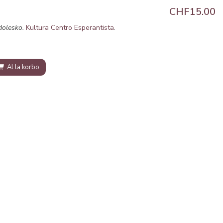
CHF15.00
dolesko.
Kultura Centro Esperantista
.
Al la korbo