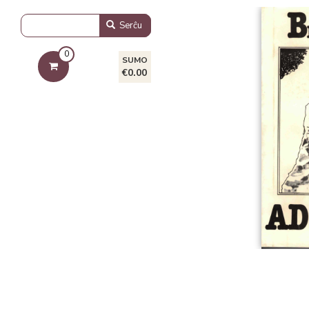
Serĉu
0
SUMO
€0.00