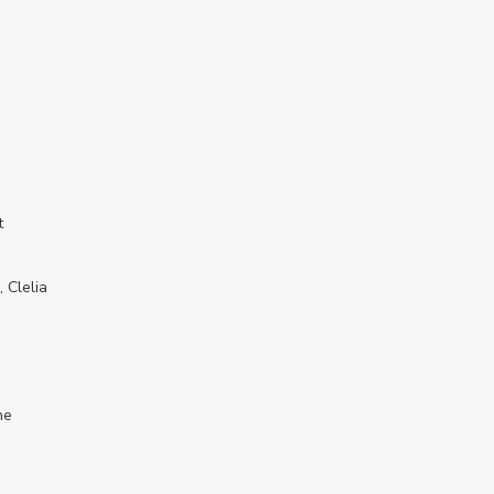
t
 Clelia
ne