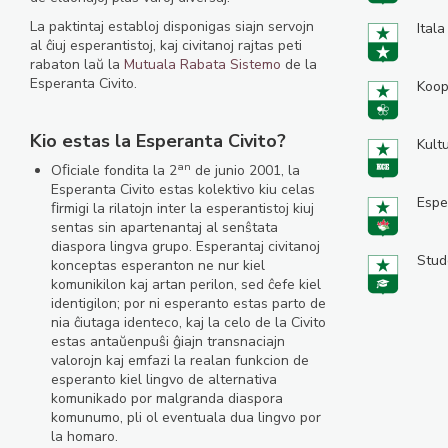
La paktintaj establoj disponigas siajn servojn
Itala
al ĉiuj esperantistoj, kaj civitanoj rajtas peti
rabaton laŭ la
Mutuala Rabata Sistemo
de la
Esperanta Civito.
Koop
Kio estas la Esperanta Civito?
Kult
an
Oﬁciale fondita la 2
de junio 2001, la
Esperanta Civito estas kolektivo kiu celas
Espe
ﬁrmigi la rilatojn inter la esperantistoj kiuj
sentas sin apartenantaj al senŝtata
diaspora lingva grupo. Esperantaj civitanoj
Stud
konceptas esperanton ne nur kiel
komunikilon kaj artan perilon, sed ĉefe kiel
identigilon; por ni esperanto estas parto de
nia ĉiutaga identeco, kaj la celo de la Civito
estas antaŭenpuŝi ĝiajn transnaciajn
valorojn kaj emfazi la realan funkcion de
esperanto kiel lingvo de alternativa
komunikado por malgranda diaspora
komunumo, pli ol eventuala dua lingvo por
la homaro.