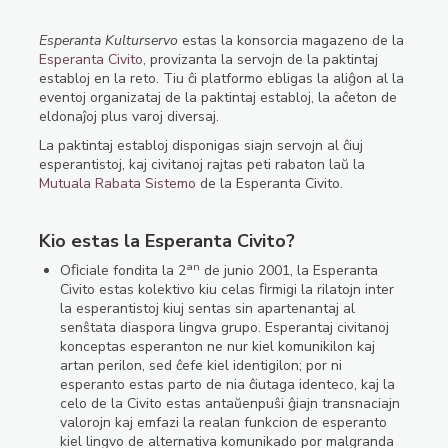
Esperanta Kulturservo
estas la konsorcia magazeno de la
Esperanta Civito
, provizanta la servojn de la paktintaj
establoj en la reto. Tiu ĉi platformo ebligas la aliĝon al la
eventoj organizataj de la paktintaj establoj, la aĉeton de
eldonaĵoj plus varoj diversaj.
La paktintaj establoj disponigas siajn servojn al ĉiuj
esperantistoj, kaj civitanoj rajtas peti rabaton laŭ la
Mutuala Rabata Sistemo
de la Esperanta Civito.
Kio estas la Esperanta Civito?
an
Oﬁciale fondita la 2
de junio 2001, la Esperanta
Civito estas kolektivo kiu celas ﬁrmigi la rilatojn inter
la esperantistoj kiuj sentas sin apartenantaj al
senŝtata diaspora lingva grupo. Esperantaj civitanoj
konceptas esperanton ne nur kiel komunikilon kaj
artan perilon, sed ĉefe kiel identigilon; por ni
esperanto estas parto de nia ĉiutaga identeco, kaj la
celo de la Civito estas antaŭenpuŝi ĝiajn transnaciajn
valorojn kaj emfazi la realan funkcion de esperanto
kiel lingvo de alternativa komunikado por malgranda