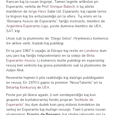
francan kaj la rusan lingvojn. Tamen leginte artikolon pri
Esperanto, verkita de Prof.
Enrique Balech
, li tuj aĉetis
manlibron de
Jorge Hess
Sabe Ud. Esperanto
, kaj rapide lernis
la lingvon kaj tre entuziasmiĝis pri la afero. Tuj eniris en la
“Bonaera Asocio de Esperanto”, fariĝis instruisto, membro de
Argentina Esperanto-Ligo
, poste dumviva membro de UEA,
SAT, ktp.
Unue sub la plumnomo de “Diego Selso”, Hrynkiexicz komencis
tre aktive verki, traduki kaj publikigi.
En la jaro 1967 li vojaĝis al Eŭropo kaj restis en
Londono
dum
unu jaro kaj fariĝis helpsekretario en la sidejo de
Brita
Esperanto-Asocio
. Li komencis multe publikigi en esperantaj
revuoj kiel verkisto kaj grava polemikisto sub la plumnomo de
Adam Rink
.
Reveninte hejmen li plie reaktiviĝis kaj daŭrigis publikigadon
en revuoj. En 1970 li gajnis la premion “NovaTalento” en la
Belartaj Konkursoj
de
UEA
.
Poste por pli libera agado, li iom sendependiĝis kaj kun
grupeto de kunlaborantoj fondis propran “
Instituto de
Esperanto
”, kiu dum dudek kvin jaroj eldonis kvindekon da
verkoj en Esperanto kaj multajn revuojn. Tiam li prenis novan
plumnomon:
Ergoto de Bonaero
, kaj strebe laboradis pro la