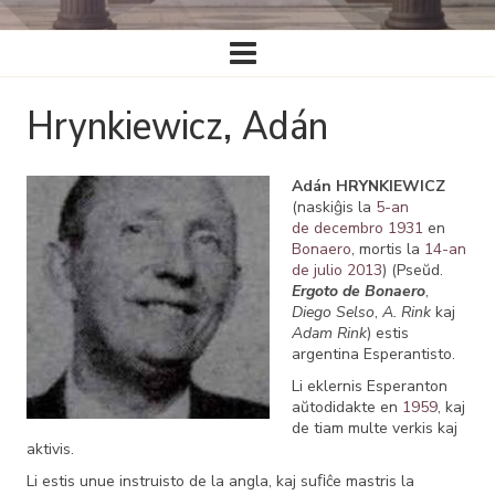
Ĉefa
navigado
Hrynkiewicz, Adán
Adán HRYNKIEWICZ
(naskiĝis la
5-an
de decembro
1931
en
Bonaero
, mortis la
14-an
de julio
2013
) (Pseŭd.
Ergoto de Bonaero
,
Diego Selso
,
A. Rink
kaj
Adam Rink
) estis
argentina Esperantisto.
Li eklernis Esperanton
aŭtodidakte en
1959
, kaj
de tiam multe verkis kaj
aktivis.
Li estis unue instruisto de la angla, kaj suﬁĉe mastris la