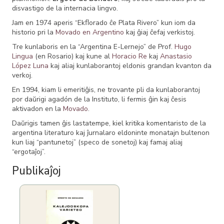
disvastigo de la internacia lingvo.
Jam en 1974 aperis “Ekﬂorado ĉe Plata Rivero” kun iom da
historio pri la
Movado en Argentino
kaj ĝiaj ĉefaj verkistoj.
Tre kunlaboris en la “Argentina E-Lernejo” de Prof.
Hugo
Lingua
(en Rosario) kaj kune al
Horacio Re
kaj
Anastasio
López Luna
kaj aliaj kunlaborantoj eldonis grandan kvanton da
verkoj.
En 1994, kiam li emeritiĝis, ne trovante pli da kunlaborantoj
por daŭrigi agadón de la Instituto, li fermis ĝin kaj ĉesis
aktivadon en la
Movado
.
Daŭrigis tamen ĝis lastatempe, kiel kritika komentaristo de la
argentina literaturo kaj ĵurnalaro eldoninte monatajn bultenon
kun liaj “pantunetoj” (speco de sonetoj) kaj famaj aliaj
“ergotaĵoj”.
Publikaĵoj