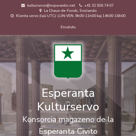
Skip
kulturservo@esperantio.net
+41 32 926 74 07
to
La Chaux-de-Fonds, Svislando
main
Klienta servo (laŭ UTC): LUN-VEN, 8h00-11h00 kaj 14h00-16h00
content
Menuo
Ensalutu
de
uzanto
Esperanta
Kulturservo
Konsorcia magazeno de la
Esperanta Civito