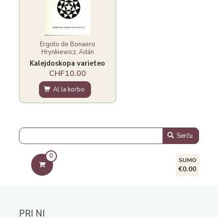
Ergoto de Bonaero
Hrynkiewicz, Adán
Kalejdoskopa varieteo
CHF10.00
Al la korbo
Serĉu
0
SUMO
€0.00
PRI NI