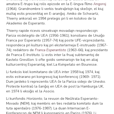
amatora E-trupo kaj rolis epizode en la E-lingva ﬁlmo
Angoroj
(1964). Grandnombre li verkis teatraĵetojn kaj skeĉojn, el kiuj
multaj estis prezentitaj en E-aranĝoj. Amiko de Schwartz,
Thierry ankoraŭ en 1994 prelegis pri li en kolokvo de la
Akademio de Esperanto.
Thierry rapide ricevis sinsekvajn movadajn respondecojn:
Pariza vicdelegito de UEA (1956-1961); konsiliano de Unuiĝo
Franca por Esperanto (1957-74) kaj poste UFE-vicprezidanto,
respondeca pri kulturo kaj pri eksterlerneja E-instruado (1967-
74); redaktoro de
Franca Esperantisto
(1963-66), kaj prezidanto
de Franca E-Instituto. Li estis inter la fruaj subtenantoj de
Kastelo Gresillon: li ofte gvidis seminariojn tie kaj en aliaj
kulturcentroj Esperantaj, kiel La Kvinpetalo en Bouresse.
Li funkciis kiel komitatano de UEA inter 1958 kaj 1974, kaj
estis estrarano pri kongresoj kaj konferencoj (1969- 1971).
Dum jardeko li reprezentis UEA ĉe la Pariza sidejo de Unesko.
Proteste kontraŭ la ŝanĝoj en UEA de post la Hamburga UK,
en 1974 li eksiĝis el la Asocio.
Li kunfondis
Horizonto
, la revuon de Neŭtrala Esperanto-
Movado (NEM), kaj membris en ties redakta komitato dum la
tuta aperdaŭro (1976-1987). La duan Internacian E-
Konferencon de NEM li kunorganizis en Parizo (1976). Li