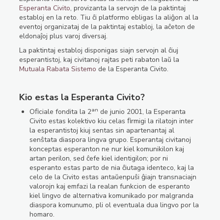
Esperanta Civito
, provizanta la servojn de la paktintaj
establoj en la reto. Tiu ĉi platformo ebligas la aliĝon al la
eventoj organizataj de la paktintaj establoj, la aĉeton de
eldonaĵoj plus varoj diversaj.
La paktintaj establoj disponigas siajn servojn al ĉiuj
esperantistoj, kaj civitanoj rajtas peti rabaton laŭ la
Mutuala Rabata Sistemo
de la Esperanta Civito.
Kio estas la Esperanta Civito?
an
Oﬁciale fondita la 2
de junio 2001, la Esperanta
Civito estas kolektivo kiu celas ﬁrmigi la rilatojn inter
la esperantistoj kiuj sentas sin apartenantaj al
senŝtata diaspora lingva grupo. Esperantaj civitanoj
konceptas esperanton ne nur kiel komunikilon kaj
artan perilon, sed ĉefe kiel identigilon; por ni
esperanto estas parto de nia ĉiutaga identeco, kaj la
celo de la Civito estas antaŭenpuŝi ĝiajn transnaciajn
valorojn kaj emfazi la realan funkcion de esperanto
kiel lingvo de alternativa komunikado por malgranda
diaspora komunumo, pli ol eventuala dua lingvo por la
homaro.