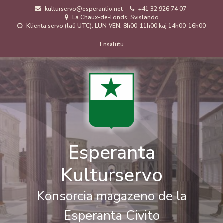
Skip
kulturservo@esperantio.net
+41 32 926 74 07
to
La Chaux-de-Fonds, Svislando
main
Klienta servo (laŭ UTC): LUN-VEN, 8h00-11h00 kaj 14h00-16h00
content
Menuo
Ensalutu
de
uzanto
Esperanta
Kulturservo
Konsorcia magazeno de la
Esperanta Civito