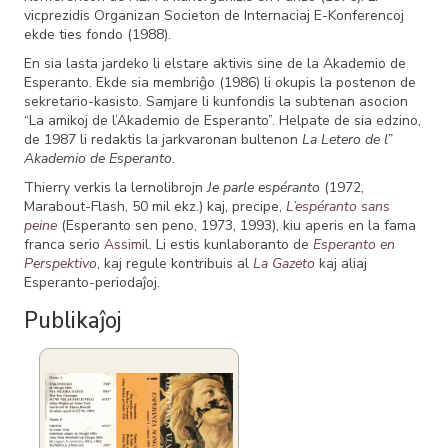
vicprezidis Organizan Societon de Internaciaj E-Konferencoj
ekde ties fondo (1988).
En sia lasta jardeko li elstare aktivis sine de la Akademio de
Esperanto. Ekde sia membriĝo (1986) li okupis la postenon de
sekretario-kasisto. Samjare li kunfondis la subtenan asocion
“La amikoj de l’Akademio de Esperanto”. Helpate de sia edzino,
de 1987 li redaktis la jarkvaronan bultenon
La Letero de l”
Akademio de Esperanto
.
Thierry verkis la lernolibrojn
Je parle espéranto
(1972,
Marabout-Flash, 50 mil ekz.) kaj, precipe,
L’espéranto sans
peine
(Esperanto sen peno, 1973, 1993), kiu aperis en la fama
franca serio
Assimil
. Li estis kunlaboranto de
Esperanto en
Perspektivo
, kaj regule kontribuis al
La Gazeto
kaj aliaj
Esperanto-periodaĵoj.
Publikaĵoj