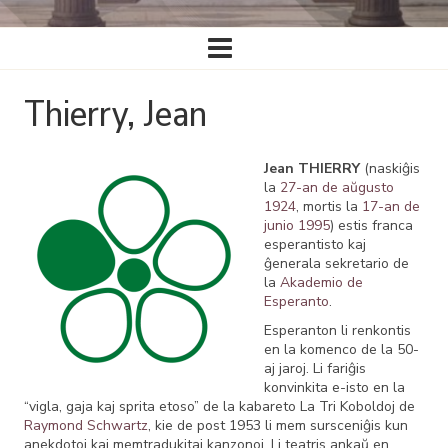
Ĉefa
navigado
Thierry, Jean
Jean THIERRY
(naskiĝis
la
27-an de aŭgusto
1924
, mortis la
17-an de
junio
1995
) estis franca
esperantisto kaj
ĝenerala sekretario de
la
Akademio de
Esperanto
.
Esperanton li renkontis
en la komenco de la 50-
aj jaroj. Li fariĝis
konvinkita e-isto en la
“vigla, gaja kaj sprita etoso” de la kabareto La Tri Koboldoj de
Raymond Schwartz
, kie de post 1953 li mem sursceniĝis kun
anekdotoj kaj memtradukitaj kanzonoj. Li teatris ankaŭ en