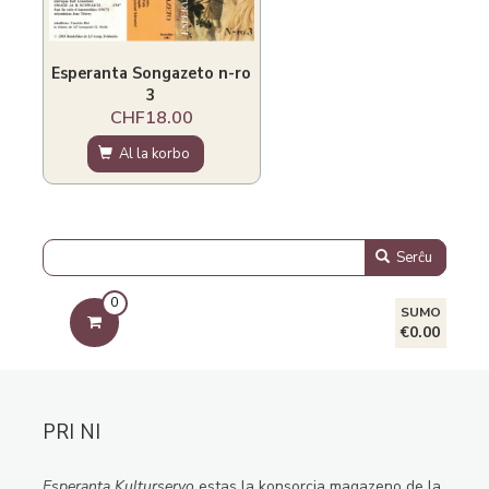
Esperanta Songazeto n-ro
3
CHF18.00
Al la korbo
Serĉu
0
SUMO
€0.00
PRI NI
Esperanta Kulturservo
estas la konsorcia magazeno de la