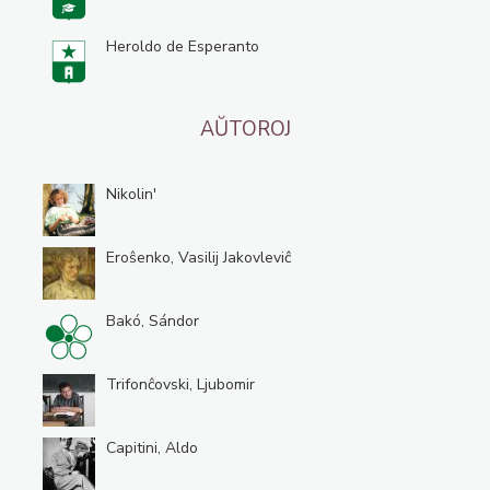
Heroldo de Esperanto
AŬTOROJ
Nikolin'
Eroŝenko, Vasilij Jakovleviĉ
Bakó, Sándor
Trifonĉovski, Ljubomir
Capitini, Aldo